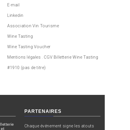
E-mail
Linkedin
Association Vin Tourisme
Wine Tasting
Wine Tasting Voucher
Mentions légales . CGV Billetterie Wine Tasting
#1910 (pas de titre)
PARTENAIRES
letterie
Chaque événement signe les atouts
 et