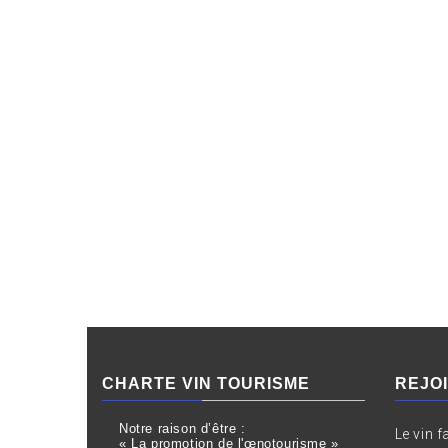
CHARTE VIN TOURISME
REJO
Notre raison d’être :
Le vin f
« La promotion de l'œnotourisme »