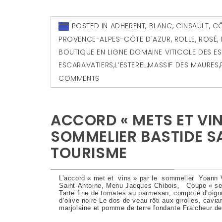
POSTED IN
ADHERENT
,
BLANC
,
CINSAULT
,
CÔ
PROVENCE-ALPES-CÔTE D'AZUR
,
ROLLE
,
ROSÉ
,
BOUTIQUE EN LIGNE DOMAINE VITICOLE DES E
ESCARAVATIERS
,
L’ESTEREL
,
MASSIF DES MAURES
,
COMMENTS
ACCORD « METS ET VI
SOMMELIER BASTIDE S
TOURISME
L’accord « met et vins » par le sommelier Yoann 
Saint-Antoine, Menu Jacques Chibois, Coupe « s
Tarte fine de tomates au parmesan, compoté d’oig
d’olive noire Le dos de veau rôti aux girolles, cavia
marjolaine et pomme de terre fondante Fraicheur d