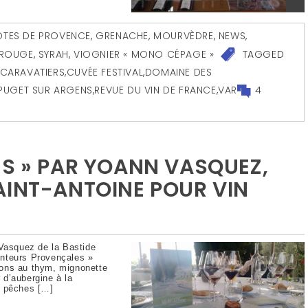
TES DE PROVENCE
,
GRENACHE
,
MOURVÈDRE
,
NEWS
,
ROUGE
,
SYRAH
,
VIOGNIER « MONO CÉPAGE »
TAGGED
SCARAVATIERS
,
CUVÉE FESTIVAL
,
DOMAINE DES
PUGET SUR ARGENS
,
REVUE DU VIN DE FRANCE
,
VAR
4
NS » PAR YOANN VASQUEZ,
AINT-ANTOINE POUR VIN
Vasquez de la Bastide
enteurs Provençales »
nons au thym, mignonette
r d’aubergine à la
e pêches […]