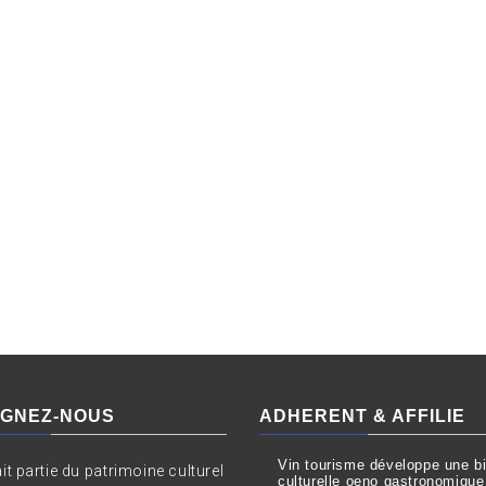
IGNEZ-NOUS
ADHERENT & AFFILIE
Vin tourisme développe une bil
ait partie du patrimoine culturel
culturelle oeno gastronomique