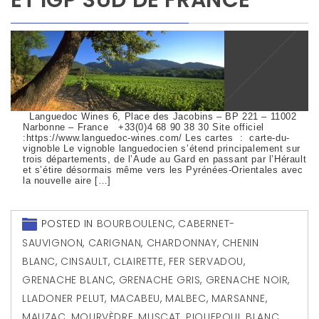
Languedoc Wines 6, Place des Jacobins – BP 221 – 11002
Narbonne – France +33(0)4 68 90 38 30 Site officiel
:https://www.languedoc-wines.com/ Les cartes : carte-du-
vignoble Le vignoble languedocien s’étend principalement sur
trois départements, de l’Aude au Gard en passant par l’Hérault
et s’étire désormais même vers les Pyrénées-Orientales avec
la nouvelle aire […]
POSTED IN
BOURBOULENC
,
CABERNET-
SAUVIGNON
,
CARIGNAN
,
CHARDONNAY
,
CHENIN
BLANC
,
CINSAULT
,
CLAIRETTE
,
FER SERVADOU
,
GRENACHE BLANC
,
GRENACHE GRIS
,
GRENACHE NOIR
,
LLADONER PELUT
,
MACABEU
,
MALBEC
,
MARSANNE
,
MAUZAC
,
MOURVÈDRE
,
MUSCAT
,
PIQUEPOUL BLANC
,