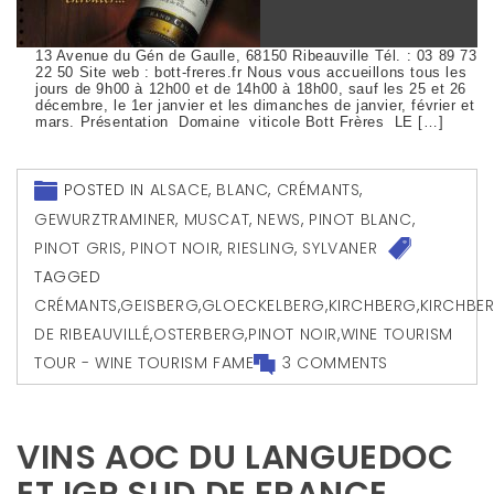
13 Avenue du Gén de Gaulle, 68150 Ribeauville Tél. : 03 89 73
22 50 Site web : bott-freres.fr Nous vous accueillons tous les
jours de 9h00 à 12h00 et de 14h00 à 18h00, sauf les 25 et 26
décembre, le 1er janvier et les dimanches de janvier, février et
mars. Présentation Domaine viticole Bott Frères LE […]
POSTED IN
ALSACE
,
BLANC
,
CRÉMANTS
,
GEWURZTRAMINER
,
MUSCAT
,
NEWS
,
PINOT BLANC
,
PINOT GRIS
,
PINOT NOIR
,
RIESLING
,
SYLVANER
TAGGED
CRÉMANTS
,
GEISBERG
,
GLOECKELBERG
,
KIRCHBERG
,
KIRCHBE
DE RIBEAUVILLÉ
,
OSTERBERG
,
PINOT NOIR
,
WINE TOURISM
TOUR - WINE TOURISM FAME
3 COMMENTS
VINS AOC DU LANGUEDOC
ET IGP SUD DE FRANCE