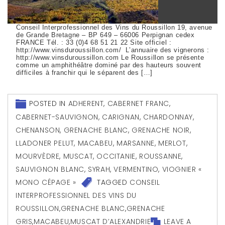
Conseil Interprofessionnel des Vins du Roussillon 19, avenue
de Grande Bretagne – BP 649 – 66006 Perpignan cedex
FRANCE Tél. : 33 (0)4 68 51 21 22 Site officiel :
http://www.vinsduroussillon.com/ L’annuaire des vignerons :
http://www.vinsduroussillon.com Le Roussillon se présente
comme un amphithéâtre dominé par des hauteurs souvent
difficiles à franchir qui le séparent des […]
POSTED IN
ADHERENT
,
CABERNET FRANC
,
CABERNET-SAUVIGNON
,
CARIGNAN
,
CHARDONNAY
,
CHENANSON
,
GRENACHE BLANC
,
GRENACHE NOIR
,
LLADONER PELUT
,
MACABEU
,
MARSANNE
,
MERLOT
,
MOURVÈDRE
,
MUSCAT
,
OCCITANIE
,
ROUSSANNE
,
SAUVIGNON BLANC
,
SYRAH
,
VERMENTINO
,
VIOGNIER «
MONO CÉPAGE »
TAGGED
CONSEIL
INTERPROFESSIONNEL DES VINS DU
ROUSSILLON
,
GRENACHE BLANC
,
GRENACHE
GRIS
,
MACABEU
,
MUSCAT D’ALEXANDRIE
LEAVE A