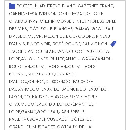
POSTED IN
ADHERENT
,
BLANC
,
CABERNET FRANC
,
CABERNET-SAUVIGNON
,
CENTRE-VAL DE LOIRE
,
CHARDONNAY
,
CHENIN
,
CONSEIL INTERPROFESSIONEL
DES VINS
,
CÔT
,
FOLLE BLANCHE
,
GAMAY
,
GROLLEAU
,
MALBEC
,
MELON
,
MELON DE BOURGOGNE
,
PINEAU
D'AUNIS
,
PINOT NOIR
,
ROSÉ
,
ROUGE
,
SAUVIGNON
TAGGED
ANJOU-BLANC
,
ANJOU-COTEAUX-DE-LA-
LOIRE
,
ANJOU-FINES-BULLES
,
ANJOU-GAMAY
,
ANJOU-
ROUGE
,
ANJOU-VILLAGES
,
ANJOU-VILLAGES-
BRISSAC
,
BONNEZEAUX
,
CABERNET-
D’ANJOU
,
CHINON
,
CLISSON
,
COTEAUX-DE-
L’AUBANCE
,
COTEAUX-DE-SAUMUR
,
COTEAUX-DU-
LAYON
,
COTEAUX-DU-LAYON-PREMIER-CRU-
CHAUME
,
COTEAUX-DU-LOIR
,
CRÉMANT-DE-
LOIRE
,
GAMAY
,
GROLLEAU
,
JASNIÈRES
,
LE
PALLET
,
MUSCADET
,
MUSCADET CÔTES-DE-
GRANDLIEU
,
MUSCADET-COTEAUX-DE-LA-