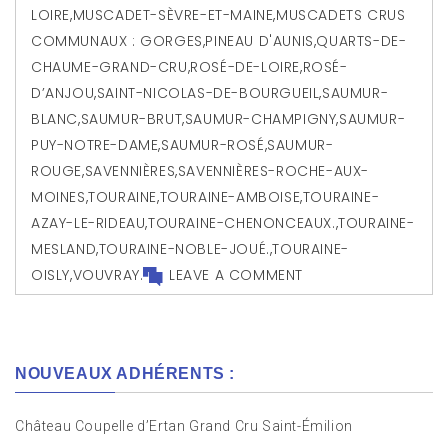
LOIRE
,
MUSCADET-SÈVRE-ET-MAINE
,
MUSCADETS CRUS
COMMUNAUX : GORGES
,
PINEAU D'AUNIS
,
QUARTS-DE-
CHAUME-GRAND-CRU
,
ROSÉ-DE-LOIRE
,
ROSÉ-
D’ANJOU
,
SAINT-NICOLAS-DE-BOURGUEIL
,
SAUMUR-
BLANC
,
SAUMUR-BRUT
,
SAUMUR-CHAMPIGNY
,
SAUMUR-
PUY-NOTRE-DAME
,
SAUMUR-ROSÉ
,
SAUMUR-
ROUGE
,
SAVENNIÈRES
,
SAVENNIÈRES-ROCHE-AUX-
MOINES
,
TOURAINE
,
TOURAINE-AMBOISE
,
TOURAINE-
AZAY-LE-RIDEAU
,
TOURAINE-CHENONCEAUX.
,
TOURAINE-
MESLAND
,
TOURAINE-NOBLE-JOUÉ.
,
TOURAINE-
OISLY
,
VOUVRAY.
LEAVE A COMMENT
NOUVEAUX ADHÉRENTS :
Château Coupelle d’Ertan Grand Cru Saint-Émilion