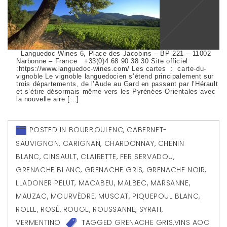
Languedoc Wines 6, Place des Jacobins – BP 221 – 11002
Narbonne – France +33(0)4 68 90 38 30 Site officiel
:https://www.languedoc-wines.com/ Les cartes : carte-du-
vignoble Le vignoble languedocien s’étend principalement sur
trois départements, de l’Aude au Gard en passant par l’Hérault
et s’étire désormais même vers les Pyrénées-Orientales avec
la nouvelle aire […]
POSTED IN
BOURBOULENC
,
CABERNET-
SAUVIGNON
,
CARIGNAN
,
CHARDONNAY
,
CHENIN
BLANC
,
CINSAULT
,
CLAIRETTE
,
FER SERVADOU
,
GRENACHE BLANC
,
GRENACHE GRIS
,
GRENACHE NOIR
,
LLADONER PELUT
,
MACABEU
,
MALBEC
,
MARSANNE
,
MAUZAC
,
MOURVÈDRE
,
MUSCAT
,
PIQUEPOUL BLANC
,
ROLLE
,
ROSÉ
,
ROUGE
,
ROUSSANNE
,
SYRAH
,
VERMENTINO
TAGGED
GRENACHE GRIS
,
VINS AOC