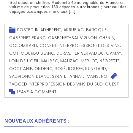
Sud-ouest en chiffres Modernité 4ème vignoble de France en
volume de production 130 cépages autochtones ; berceau des
cépages océaniques mondiaux […]
POSTED IN
ADHERENT
,
ARRUFIAC
,
BAROQUE
,
CABERNET FRANC
,
CABERNET-SAUVIGNON
,
CHENIN
,
COLOMBARD
,
CONSEIL INTERPROFESSIONEL DES VINS
,
CÔT
,
COURBU BLANC
,
DURAS
,
FER SERVADOU
,
GAMAY
,
LOIN DE L'OEIL
,
MALBEC
,
MAUZAC
,
MERLOT
,
NÉGRETTE
,
OCCITANIE
,
ONDENC
,
ROSÉ
,
ROUGE
,
RUNELARD
,
SAUVIGNON BLANC
,
SYRAH
,
TANNAT
,
MANSENG
TAGGED
INTERPROFESSION DES VINS DU SUD-OUEST
LEAVE A COMMENT
NOUVEAUX ADHÉRENTS :