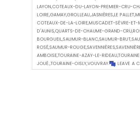
LAYON
,
COTEAUX-DU-LAYON-PREMIER-CRU-C
LOIRE
,
GAMAY
,
GROLLEAU
,
JASNIÈRES
,
LE PALLET
,
M
COTEAUX-DE-LA-LOIRE
,
MUSCADET-SÈVRE-ET-
D'AUNIS
,
QUARTS-DE-CHAUME-GRAND-CRU
,
RO
BOURGUEIL
,
SAUMUR-BLANC
,
SAUMUR-BRUT
,
SA
ROSÉ
,
SAUMUR-ROUGE
,
SAVENNIÈRES
,
SAVENNIÈ
AMBOISE
,
TOURAINE-AZAY-LE-RIDEAU
,
TOURAIN
JOUÉ.
,
TOURAINE-OISLY
,
VOUVRAY.
LEAVE A 