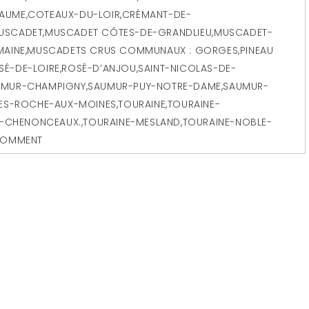
HAUME
,
COTEAUX-DU-LOIR
,
CRÉMANT-DE-
USCADET
,
MUSCADET CÔTES-DE-GRANDLIEU
,
MUSCADET-
MAINE
,
MUSCADETS CRUS COMMUNAUX : GORGES
,
PINEAU
SÉ-DE-LOIRE
,
ROSÉ-D’ANJOU
,
SAINT-NICOLAS-DE-
UMUR-CHAMPIGNY
,
SAUMUR-PUY-NOTRE-DAME
,
SAUMUR-
RES-ROCHE-AUX-MOINES
,
TOURAINE
,
TOURAINE-
E-CHENONCEAUX.
,
TOURAINE-MESLAND
,
TOURAINE-NOBLE-
COMMENT