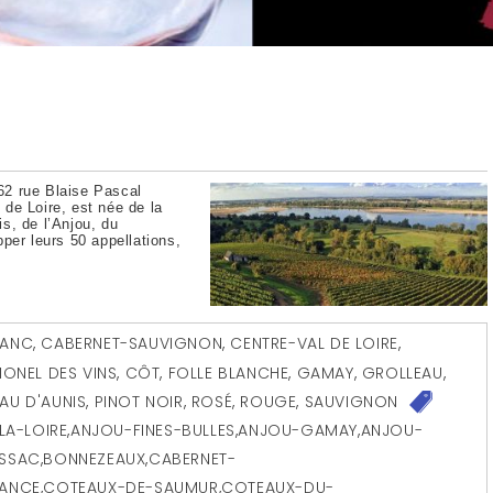
62 rue Blaise Pascal
l de Loire, est née de la
s, de l’Anjou, du
per leurs 50 appellations,
RANC
,
CABERNET-SAUVIGNON
,
CENTRE-VAL DE LOIRE
,
IONEL DES VINS
,
CÔT
,
FOLLE BLANCHE
,
GAMAY
,
GROLLEAU
,
EAU D'AUNIS
,
PINOT NOIR
,
ROSÉ
,
ROUGE
,
SAUVIGNON
A-LOIRE
,
ANJOU-FINES-BULLES
,
ANJOU-GAMAY
,
ANJOU-
ISSAC
,
BONNEZEAUX
,
CABERNET-
BANCE
,
COTEAUX-DE-SAUMUR
,
COTEAUX-DU-