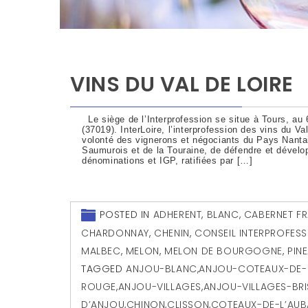
VINS DU VAL DE LOIRE
Le siège de l’Interprofession se situe à Tours, au 
(37019). InterLoire, l’interprofession des vins du Va
volonté des vignerons et négociants du Pays Nantai
Saumurois et de la Touraine, de défendre et dévelop
dénominations et IGP, ratifiées par […]
POSTED IN
ADHERENT
,
BLANC
,
CABERNET F
CHARDONNAY
,
CHENIN
,
CONSEIL INTERPROFESS
MALBEC
,
MELON
,
MELON DE BOURGOGNE
,
PIN
TAGGED
ANJOU-BLANC
,
ANJOU-COTEAUX-DE-L
ROUGE
,
ANJOU-VILLAGES
,
ANJOU-VILLAGES-BR
D’ANJOU
,
CHINON
,
CLISSON
,
COTEAUX-DE-L’AU