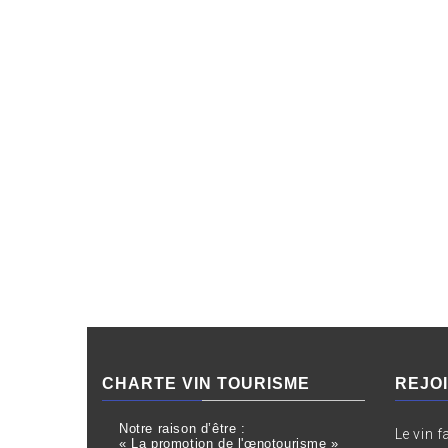
CHARTE VIN TOURISME
REJO
Notre raison d’être :
Le vin f
« La promotion de l'œnotourisme »