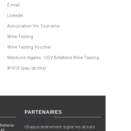
E-mail
Linkedin
Association Vin Tourisme
Wine Tasting
Wine Tasting Voucher
Mentions légales . CGV Billetterie Wine Tasting
#1910 (pas de titre)
PARTENAIRES
letterie
Chaque événement signe les atouts
 et