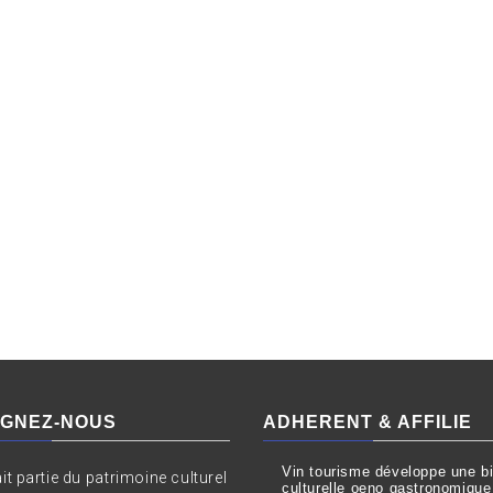
IGNEZ-NOUS
ADHERENT & AFFILIE
Vin tourisme développe une bil
ait partie du patrimoine culturel
culturelle oeno gastronomique