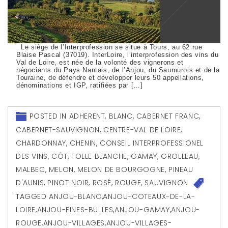
Le siège de l’Interprofession se situe à Tours, au 62 rue
Blaise Pascal (37019). InterLoire, l’interprofession des vins du
Val de Loire, est née de la volonté des vignerons et
négociants du Pays Nantais, de l’Anjou, du Saumurois et de la
Touraine, de défendre et développer leurs 50 appellations,
dénominations et IGP, ratifiées par […]
POSTED IN
ADHERENT
,
BLANC
,
CABERNET FRANC
,
CABERNET-SAUVIGNON
,
CENTRE-VAL DE LOIRE
,
CHARDONNAY
,
CHENIN
,
CONSEIL INTERPROFESSIONEL
DES VINS
,
CÔT
,
FOLLE BLANCHE
,
GAMAY
,
GROLLEAU
,
MALBEC
,
MELON
,
MELON DE BOURGOGNE
,
PINEAU
D'AUNIS
,
PINOT NOIR
,
ROSÉ
,
ROUGE
,
SAUVIGNON
TAGGED
ANJOU-BLANC
,
ANJOU-COTEAUX-DE-LA-
LOIRE
,
ANJOU-FINES-BULLES
,
ANJOU-GAMAY
,
ANJOU-
ROUGE
,
ANJOU-VILLAGES
,
ANJOU-VILLAGES-