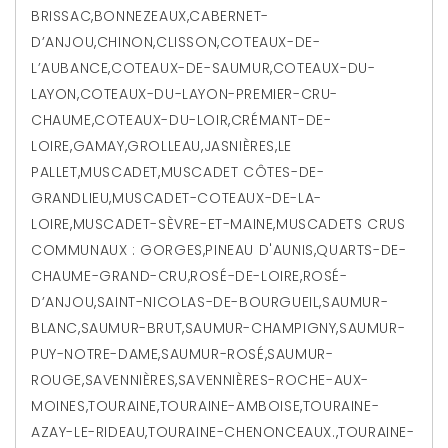
BRISSAC
,
BONNEZEAUX
,
CABERNET-
D’ANJOU
,
CHINON
,
CLISSON
,
COTEAUX-DE-
L’AUBANCE
,
COTEAUX-DE-SAUMUR
,
COTEAUX-DU-
LAYON
,
COTEAUX-DU-LAYON-PREMIER-CRU-
CHAUME
,
COTEAUX-DU-LOIR
,
CRÉMANT-DE-
LOIRE
,
GAMAY
,
GROLLEAU
,
JASNIÈRES
,
LE
PALLET
,
MUSCADET
,
MUSCADET CÔTES-DE-
GRANDLIEU
,
MUSCADET-COTEAUX-DE-LA-
LOIRE
,
MUSCADET-SÈVRE-ET-MAINE
,
MUSCADETS CRUS
COMMUNAUX : GORGES
,
PINEAU D'AUNIS
,
QUARTS-DE-
CHAUME-GRAND-CRU
,
ROSÉ-DE-LOIRE
,
ROSÉ-
D’ANJOU
,
SAINT-NICOLAS-DE-BOURGUEIL
,
SAUMUR-
BLANC
,
SAUMUR-BRUT
,
SAUMUR-CHAMPIGNY
,
SAUMUR-
PUY-NOTRE-DAME
,
SAUMUR-ROSÉ
,
SAUMUR-
ROUGE
,
SAVENNIÈRES
,
SAVENNIÈRES-ROCHE-AUX-
MOINES
,
TOURAINE
,
TOURAINE-AMBOISE
,
TOURAINE-
AZAY-LE-RIDEAU
,
TOURAINE-CHENONCEAUX.
,
TOURAINE-