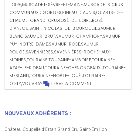
LOIRE
,
MUSCADET-SÈVRE-ET-MAINE
,
MUSCADETS CRUS
COMMUNAUX : GORGES
,
PINEAU D'AUNIS
,
QUARTS-DE-
CHAUME-GRAND-CRU
,
ROSÉ-DE-LOIRE
,
ROSÉ-
D’ANJOU
,
SAINT-NICOLAS-DE-BOURGUEIL
,
SAUMUR-
BLANC
,
SAUMUR-BRUT
,
SAUMUR-CHAMPIGNY
,
SAUMUR-
PUY-NOTRE-DAME
,
SAUMUR-ROSÉ
,
SAUMUR-
ROUGE
,
SAVENNIÈRES
,
SAVENNIÈRES-ROCHE-AUX-
MOINES
,
TOURAINE
,
TOURAINE-AMBOISE
,
TOURAINE-
AZAY-LE-RIDEAU
,
TOURAINE-CHENONCEAUX.
,
TOURAINE-
MESLAND
,
TOURAINE-NOBLE-JOUÉ.
,
TOURAINE-
OISLY
,
VOUVRAY.
LEAVE A COMMENT
NOUVEAUX ADHÉRENTS :
Château Coupelle d’Ertan Grand Cru Saint-Émilion