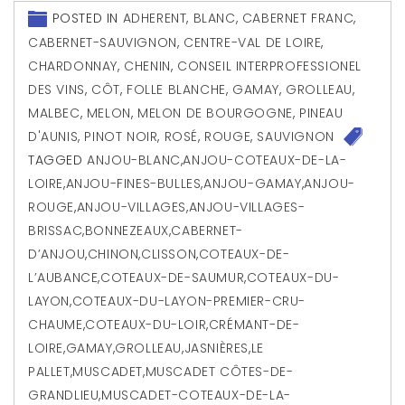
POSTED IN
ADHERENT
,
BLANC
,
CABERNET FRANC
,
CABERNET-SAUVIGNON
,
CENTRE-VAL DE LOIRE
,
CHARDONNAY
,
CHENIN
,
CONSEIL INTERPROFESSIONEL
DES VINS
,
CÔT
,
FOLLE BLANCHE
,
GAMAY
,
GROLLEAU
,
MALBEC
,
MELON
,
MELON DE BOURGOGNE
,
PINEAU
D'AUNIS
,
PINOT NOIR
,
ROSÉ
,
ROUGE
,
SAUVIGNON
TAGGED
ANJOU-BLANC
,
ANJOU-COTEAUX-DE-LA-
LOIRE
,
ANJOU-FINES-BULLES
,
ANJOU-GAMAY
,
ANJOU-
ROUGE
,
ANJOU-VILLAGES
,
ANJOU-VILLAGES-
BRISSAC
,
BONNEZEAUX
,
CABERNET-
D’ANJOU
,
CHINON
,
CLISSON
,
COTEAUX-DE-
L’AUBANCE
,
COTEAUX-DE-SAUMUR
,
COTEAUX-DU-
LAYON
,
COTEAUX-DU-LAYON-PREMIER-CRU-
CHAUME
,
COTEAUX-DU-LOIR
,
CRÉMANT-DE-
LOIRE
,
GAMAY
,
GROLLEAU
,
JASNIÈRES
,
LE
PALLET
,
MUSCADET
,
MUSCADET CÔTES-DE-
GRANDLIEU
,
MUSCADET-COTEAUX-DE-LA-