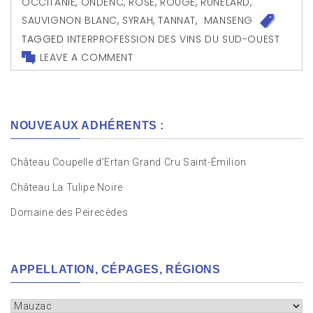
OCCITANIE
,
ONDENC
,
ROSÉ
,
ROUGE
,
RUNELARD
,
SAUVIGNON BLANC
,
SYRAH
,
TANNAT
,
MANSENG
TAGGED
INTERPROFESSION DES VINS DU SUD-OUEST
LEAVE A COMMENT
NOUVEAUX ADHÉRENTS :
Château Coupelle d’Ertan Grand Cru Saint-Émilion
Château La Tulipe Noire
Domaine des Peirecèdes
APPELLATION, CÉPAGES, RÉGIONS
Appellation,