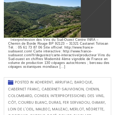
Interprofession des Vins du Sud-Ouest Centre INRA –
Chemin de Borde Rouge BP 92123 – 31321 Castanet Tolosan
Tél. : 05 61 73 87 06 Site officiel: http://www.france-
sudouest.com/ Carte interactive: http://www.france-
sudouest.com/fr/degustez/carte-interactive/producteur Vins du
Sud-ouest en chiffres Modernité 4ème vignoble de France en
volume de production 130 cépages autochtones ; berceau des
cépages océaniques mondiaux […]
POSTED IN
ADHERENT
,
ARRUFIAC
,
BAROQUE
,
CABERNET FRANC
,
CABERNET-SAUVIGNON
,
CHENIN
,
COLOMBARD
,
CONSEIL INTERPROFESSIONEL DES VINS
,
CÔT
,
COURBU BLANC
,
DURAS
,
FER SERVADOU
,
GAMAY
,
LOIN DE L'OEIL
,
MALBEC
,
MAUZAC
,
MERLOT
,
NÉGRETTE
,