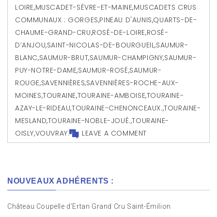
LOIRE
,
MUSCADET-SÈVRE-ET-MAINE
,
MUSCADETS CRUS
COMMUNAUX : GORGES
,
PINEAU D'AUNIS
,
QUARTS-DE-
CHAUME-GRAND-CRU
,
ROSÉ-DE-LOIRE
,
ROSÉ-
D’ANJOU
,
SAINT-NICOLAS-DE-BOURGUEIL
,
SAUMUR-
BLANC
,
SAUMUR-BRUT
,
SAUMUR-CHAMPIGNY
,
SAUMUR-
PUY-NOTRE-DAME
,
SAUMUR-ROSÉ
,
SAUMUR-
ROUGE
,
SAVENNIÈRES
,
SAVENNIÈRES-ROCHE-AUX-
MOINES
,
TOURAINE
,
TOURAINE-AMBOISE
,
TOURAINE-
AZAY-LE-RIDEAU
,
TOURAINE-CHENONCEAUX.
,
TOURAINE-
MESLAND
,
TOURAINE-NOBLE-JOUÉ.
,
TOURAINE-
OISLY
,
VOUVRAY.
LEAVE A COMMENT
NOUVEAUX ADHÉRENTS :
Château Coupelle d’Ertan Grand Cru Saint-Émilion