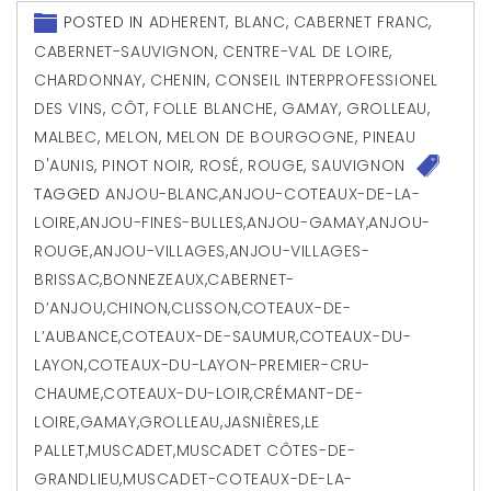
POSTED IN
ADHERENT
,
BLANC
,
CABERNET FRANC
,
CABERNET-SAUVIGNON
,
CENTRE-VAL DE LOIRE
,
CHARDONNAY
,
CHENIN
,
CONSEIL INTERPROFESSIONEL
DES VINS
,
CÔT
,
FOLLE BLANCHE
,
GAMAY
,
GROLLEAU
,
MALBEC
,
MELON
,
MELON DE BOURGOGNE
,
PINEAU
D'AUNIS
,
PINOT NOIR
,
ROSÉ
,
ROUGE
,
SAUVIGNON
TAGGED
ANJOU-BLANC
,
ANJOU-COTEAUX-DE-LA-
LOIRE
,
ANJOU-FINES-BULLES
,
ANJOU-GAMAY
,
ANJOU-
ROUGE
,
ANJOU-VILLAGES
,
ANJOU-VILLAGES-
BRISSAC
,
BONNEZEAUX
,
CABERNET-
D’ANJOU
,
CHINON
,
CLISSON
,
COTEAUX-DE-
L’AUBANCE
,
COTEAUX-DE-SAUMUR
,
COTEAUX-DU-
LAYON
,
COTEAUX-DU-LAYON-PREMIER-CRU-
CHAUME
,
COTEAUX-DU-LOIR
,
CRÉMANT-DE-
LOIRE
,
GAMAY
,
GROLLEAU
,
JASNIÈRES
,
LE
PALLET
,
MUSCADET
,
MUSCADET CÔTES-DE-
GRANDLIEU
,
MUSCADET-COTEAUX-DE-LA-