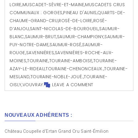
LOIRE
,
MUSCADET-SÈVRE-ET-MAINE
,
MUSCADETS CRUS
COMMUNAUX : GORGES
,
PINEAU D'AUNIS
,
QUARTS-DE-
CHAUME-GRAND-CRU
,
ROSÉ-DE-LOIRE
,
ROSÉ-
D’ANJOU
,
SAINT-NICOLAS-DE-BOURGUEIL
,
SAUMUR-
BLANC
,
SAUMUR-BRUT
,
SAUMUR-CHAMPIGNY
,
SAUMUR-
PUY-NOTRE-DAME
,
SAUMUR-ROSÉ
,
SAUMUR-
ROUGE
,
SAVENNIÈRES
,
SAVENNIÈRES-ROCHE-AUX-
MOINES
,
TOURAINE
,
TOURAINE-AMBOISE
,
TOURAINE-
AZAY-LE-RIDEAU
,
TOURAINE-CHENONCEAUX.
,
TOURAINE-
MESLAND
,
TOURAINE-NOBLE-JOUÉ.
,
TOURAINE-
OISLY
,
VOUVRAY.
LEAVE A COMMENT
NOUVEAUX ADHÉRENTS :
Château Coupelle d’Ertan Grand Cru Saint-Émilion