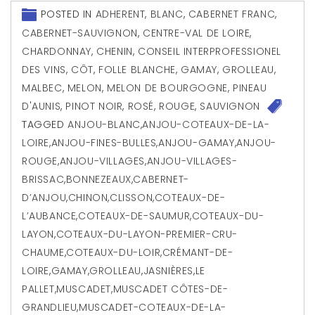
POSTED IN
ADHERENT
,
BLANC
,
CABERNET FRANC
,
CABERNET-SAUVIGNON
,
CENTRE-VAL DE LOIRE
,
CHARDONNAY
,
CHENIN
,
CONSEIL INTERPROFESSIONEL
DES VINS
,
CÔT
,
FOLLE BLANCHE
,
GAMAY
,
GROLLEAU
,
MALBEC
,
MELON
,
MELON DE BOURGOGNE
,
PINEAU
D'AUNIS
,
PINOT NOIR
,
ROSÉ
,
ROUGE
,
SAUVIGNON
TAGGED
ANJOU-BLANC
,
ANJOU-COTEAUX-DE-LA-
LOIRE
,
ANJOU-FINES-BULLES
,
ANJOU-GAMAY
,
ANJOU-
ROUGE
,
ANJOU-VILLAGES
,
ANJOU-VILLAGES-
BRISSAC
,
BONNEZEAUX
,
CABERNET-
D’ANJOU
,
CHINON
,
CLISSON
,
COTEAUX-DE-
L’AUBANCE
,
COTEAUX-DE-SAUMUR
,
COTEAUX-DU-
LAYON
,
COTEAUX-DU-LAYON-PREMIER-CRU-
CHAUME
,
COTEAUX-DU-LOIR
,
CRÉMANT-DE-
LOIRE
,
GAMAY
,
GROLLEAU
,
JASNIÈRES
,
LE
PALLET
,
MUSCADET
,
MUSCADET CÔTES-DE-
GRANDLIEU
,
MUSCADET-COTEAUX-DE-LA-