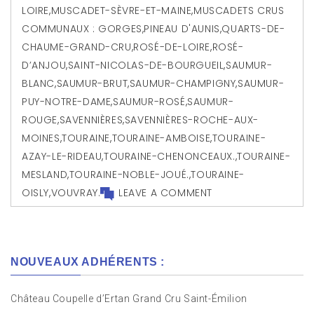
LOIRE
,
MUSCADET-SÈVRE-ET-MAINE
,
MUSCADETS CRUS
COMMUNAUX : GORGES
,
PINEAU D'AUNIS
,
QUARTS-DE-
CHAUME-GRAND-CRU
,
ROSÉ-DE-LOIRE
,
ROSÉ-
D’ANJOU
,
SAINT-NICOLAS-DE-BOURGUEIL
,
SAUMUR-
BLANC
,
SAUMUR-BRUT
,
SAUMUR-CHAMPIGNY
,
SAUMUR-
PUY-NOTRE-DAME
,
SAUMUR-ROSÉ
,
SAUMUR-
ROUGE
,
SAVENNIÈRES
,
SAVENNIÈRES-ROCHE-AUX-
MOINES
,
TOURAINE
,
TOURAINE-AMBOISE
,
TOURAINE-
AZAY-LE-RIDEAU
,
TOURAINE-CHENONCEAUX.
,
TOURAINE-
MESLAND
,
TOURAINE-NOBLE-JOUÉ.
,
TOURAINE-
OISLY
,
VOUVRAY.
LEAVE A COMMENT
NOUVEAUX ADHÉRENTS :
Château Coupelle d’Ertan Grand Cru Saint-Émilion