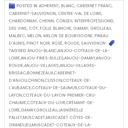
POSTED IN
ADHERENT
,
BLANC
,
CABERNET FRANC
,
CABERNET-SAUVIGNON
,
CENTRE-VAL DE LOIRE
,
CHARDONNAY
,
CHENIN
,
CONSEIL INTERPROFESSIONEL
DES VINS
,
CÔT
,
FOLLE BLANCHE
,
GAMAY
,
GROLLEAU
,
MALBEC
,
MELON
,
MELON DE BOURGOGNE
,
PINEAU
D'AUNIS
,
PINOT NOIR
,
ROSÉ
,
ROUGE
,
SAUVIGNON
TAGGED
ANJOU-BLANC
,
ANJOU-COTEAUX-DE-LA-
LOIRE
,
ANJOU-FINES-BULLES
,
ANJOU-GAMAY
,
ANJOU-
ROUGE
,
ANJOU-VILLAGES
,
ANJOU-VILLAGES-
BRISSAC
,
BONNEZEAUX
,
CABERNET-
D’ANJOU
,
CHINON
,
CLISSON
,
COTEAUX-DE-
L’AUBANCE
,
COTEAUX-DE-SAUMUR
,
COTEAUX-DU-
LAYON
,
COTEAUX-DU-LAYON-PREMIER-CRU-
CHAUME
,
COTEAUX-DU-LOIR
,
CRÉMANT-DE-
LOIRE
,
GAMAY
,
GROLLEAU
,
JASNIÈRES
,
LE
PALLET
,
MUSCADET
,
MUSCADET CÔTES-DE-
GRANDLIEU
,
MUSCADET-COTEAUX-DE-LA-