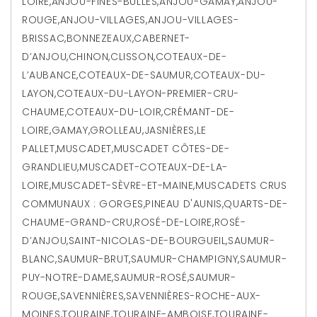
LOIRE
,
ANJOU-FINES-BULLES
,
ANJOU-GAMAY
,
ANJOU-
ROUGE
,
ANJOU-VILLAGES
,
ANJOU-VILLAGES-
BRISSAC
,
BONNEZEAUX
,
CABERNET-
D’ANJOU
,
CHINON
,
CLISSON
,
COTEAUX-DE-
L’AUBANCE
,
COTEAUX-DE-SAUMUR
,
COTEAUX-DU-
LAYON
,
COTEAUX-DU-LAYON-PREMIER-CRU-
CHAUME
,
COTEAUX-DU-LOIR
,
CRÉMANT-DE-
LOIRE
,
GAMAY
,
GROLLEAU
,
JASNIÈRES
,
LE
PALLET
,
MUSCADET
,
MUSCADET CÔTES-DE-
GRANDLIEU
,
MUSCADET-COTEAUX-DE-LA-
LOIRE
,
MUSCADET-SÈVRE-ET-MAINE
,
MUSCADETS CRUS
COMMUNAUX : GORGES
,
PINEAU D'AUNIS
,
QUARTS-DE-
CHAUME-GRAND-CRU
,
ROSÉ-DE-LOIRE
,
ROSÉ-
D’ANJOU
,
SAINT-NICOLAS-DE-BOURGUEIL
,
SAUMUR-
BLANC
,
SAUMUR-BRUT
,
SAUMUR-CHAMPIGNY
,
SAUMUR-
PUY-NOTRE-DAME
,
SAUMUR-ROSÉ
,
SAUMUR-
ROUGE
,
SAVENNIÈRES
,
SAVENNIÈRES-ROCHE-AUX-
MOINES
,
TOURAINE
,
TOURAINE-AMBOISE
,
TOURAINE-