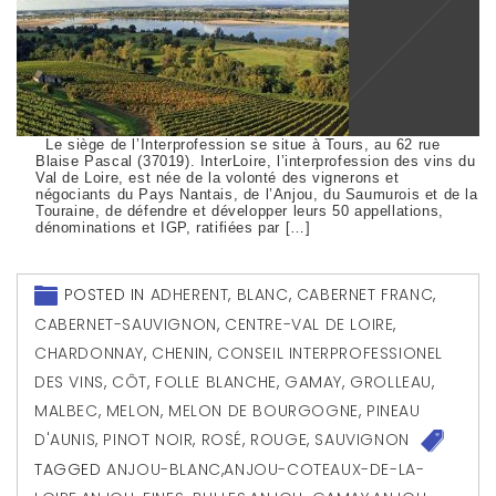
Le siège de l’Interprofession se situe à Tours, au 62 rue
Blaise Pascal (37019). InterLoire, l’interprofession des vins du
Val de Loire, est née de la volonté des vignerons et
négociants du Pays Nantais, de l’Anjou, du Saumurois et de la
Touraine, de défendre et développer leurs 50 appellations,
dénominations et IGP, ratifiées par […]
POSTED IN
ADHERENT
,
BLANC
,
CABERNET FRANC
,
CABERNET-SAUVIGNON
,
CENTRE-VAL DE LOIRE
,
CHARDONNAY
,
CHENIN
,
CONSEIL INTERPROFESSIONEL
DES VINS
,
CÔT
,
FOLLE BLANCHE
,
GAMAY
,
GROLLEAU
,
MALBEC
,
MELON
,
MELON DE BOURGOGNE
,
PINEAU
D'AUNIS
,
PINOT NOIR
,
ROSÉ
,
ROUGE
,
SAUVIGNON
TAGGED
ANJOU-BLANC
,
ANJOU-COTEAUX-DE-LA-