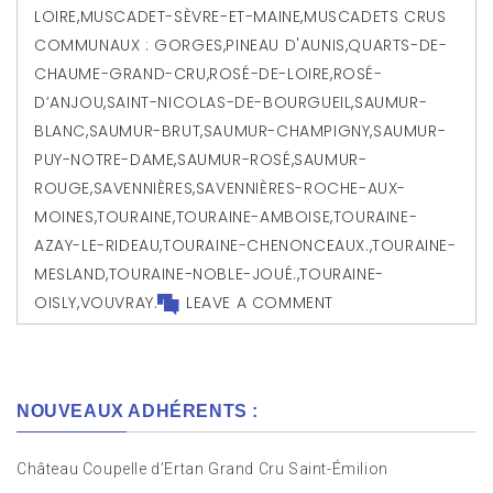
LOIRE
,
MUSCADET-SÈVRE-ET-MAINE
,
MUSCADETS CRUS
COMMUNAUX : GORGES
,
PINEAU D'AUNIS
,
QUARTS-DE-
CHAUME-GRAND-CRU
,
ROSÉ-DE-LOIRE
,
ROSÉ-
D’ANJOU
,
SAINT-NICOLAS-DE-BOURGUEIL
,
SAUMUR-
BLANC
,
SAUMUR-BRUT
,
SAUMUR-CHAMPIGNY
,
SAUMUR-
PUY-NOTRE-DAME
,
SAUMUR-ROSÉ
,
SAUMUR-
ROUGE
,
SAVENNIÈRES
,
SAVENNIÈRES-ROCHE-AUX-
MOINES
,
TOURAINE
,
TOURAINE-AMBOISE
,
TOURAINE-
AZAY-LE-RIDEAU
,
TOURAINE-CHENONCEAUX.
,
TOURAINE-
MESLAND
,
TOURAINE-NOBLE-JOUÉ.
,
TOURAINE-
OISLY
,
VOUVRAY.
LEAVE A COMMENT
NOUVEAUX ADHÉRENTS :
Château Coupelle d’Ertan Grand Cru Saint-Émilion