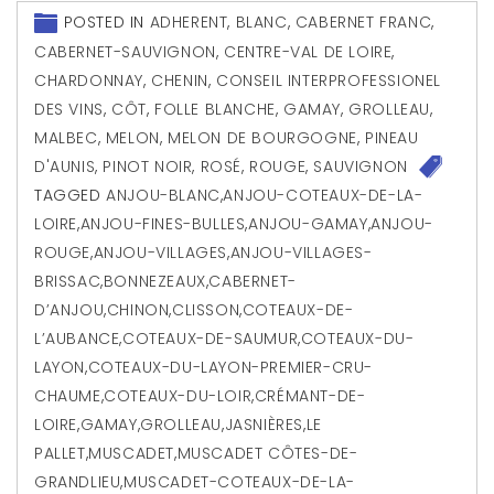
POSTED IN
ADHERENT
,
BLANC
,
CABERNET FRANC
,
CABERNET-SAUVIGNON
,
CENTRE-VAL DE LOIRE
,
CHARDONNAY
,
CHENIN
,
CONSEIL INTERPROFESSIONEL
DES VINS
,
CÔT
,
FOLLE BLANCHE
,
GAMAY
,
GROLLEAU
,
MALBEC
,
MELON
,
MELON DE BOURGOGNE
,
PINEAU
D'AUNIS
,
PINOT NOIR
,
ROSÉ
,
ROUGE
,
SAUVIGNON
TAGGED
ANJOU-BLANC
,
ANJOU-COTEAUX-DE-LA-
LOIRE
,
ANJOU-FINES-BULLES
,
ANJOU-GAMAY
,
ANJOU-
ROUGE
,
ANJOU-VILLAGES
,
ANJOU-VILLAGES-
BRISSAC
,
BONNEZEAUX
,
CABERNET-
D’ANJOU
,
CHINON
,
CLISSON
,
COTEAUX-DE-
L’AUBANCE
,
COTEAUX-DE-SAUMUR
,
COTEAUX-DU-
LAYON
,
COTEAUX-DU-LAYON-PREMIER-CRU-
CHAUME
,
COTEAUX-DU-LOIR
,
CRÉMANT-DE-
LOIRE
,
GAMAY
,
GROLLEAU
,
JASNIÈRES
,
LE
PALLET
,
MUSCADET
,
MUSCADET CÔTES-DE-
GRANDLIEU
,
MUSCADET-COTEAUX-DE-LA-