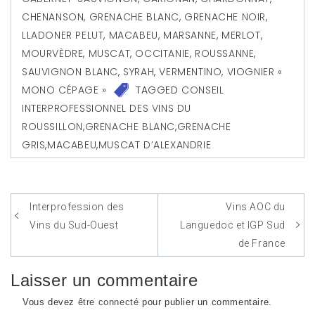
CHENANSON
,
GRENACHE BLANC
,
GRENACHE NOIR
,
LLADONER PELUT
,
MACABEU
,
MARSANNE
,
MERLOT
,
MOURVÈDRE
,
MUSCAT
,
OCCITANIE
,
ROUSSANNE
,
SAUVIGNON BLANC
,
SYRAH
,
VERMENTINO
,
VIOGNIER «
MONO CÉPAGE »
TAGGED
CONSEIL
INTERPROFESSIONNEL DES VINS DU
ROUSSILLON
,
GRENACHE BLANC
,
GRENACHE
GRIS
,
MACABEU
,
MUSCAT D’ALEXANDRIE
Interprofession des
Vins AOC du
Navigation
Vins du Sud-Ouest
Languedoc et IGP Sud
de
de France
l’article
Laisser un commentaire
Vous devez
être connecté
pour publier un commentaire.