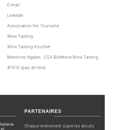
E-mail
Linkedin
Association Vin Tourisme
Wine Tasting
Wine Tasting Voucher
Mentions légales . CGV Billetterie Wine Tasting
#1910 (pas de titre)
PARTENAIRES
letterie
Chaque événement signe les atouts
 et