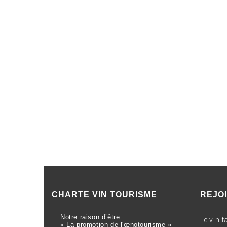
CHARTE VIN TOURISME
REJO
Notre raison d’être :
Le vin f
« La promotion de l'œnotourisme »