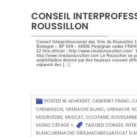
CONSEIL INTERPROFES
ROUSSILLON
Conseil Interprofessionnel des Vins du Roussillon
Bretagne – BP 649 – 66006 Perpignan cedex FRANCE
22 Site officiel : http://www.vinsduroussillon.com/ 
http://www.vinsduroussillon.com Le Roussillon se
amphithéâtre dominé par des hauteurs souvent diffici
séparent des […]
POSTED IN
ADHERENT
,
CABERNET FRANC
,
C
CHENANSON
,
GRENACHE BLANC
,
GRENACHE NO
MOURVÈDRE
,
MUSCAT
,
OCCITANIE
,
ROUSSANN
MONO CÉPAGE »
TAGGED
CONSEIL INTE
BLANC
,
GRENACHE GRIS
,
MACABEU
,
MUSCAT D’A