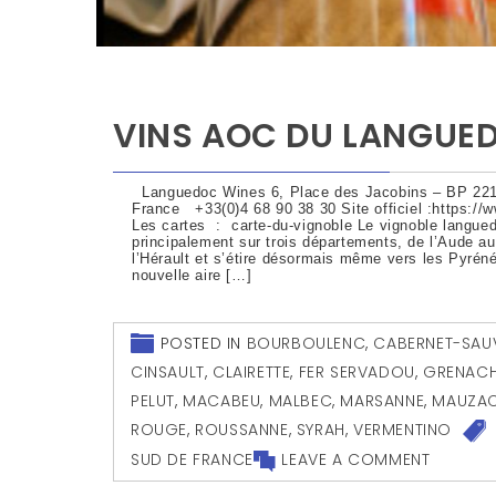
VINS AOC DU LANGUED
Languedoc Wines 6, Place des Jacobins – BP 221
France +33(0)4 68 90 38 30 Site officiel :https:/
Les cartes : carte-du-vignoble Le vignoble langue
principalement sur trois départements, de l’Aude a
l’Hérault et s’étire désormais même vers les Pyrén
nouvelle aire […]
POSTED IN
BOURBOULENC
,
CABERNET-SAU
CINSAULT
,
CLAIRETTE
,
FER SERVADOU
,
GRENACH
PELUT
,
MACABEU
,
MALBEC
,
MARSANNE
,
MAUZA
ROUGE
,
ROUSSANNE
,
SYRAH
,
VERMENTINO
SUD DE FRANCE
LEAVE A COMMENT