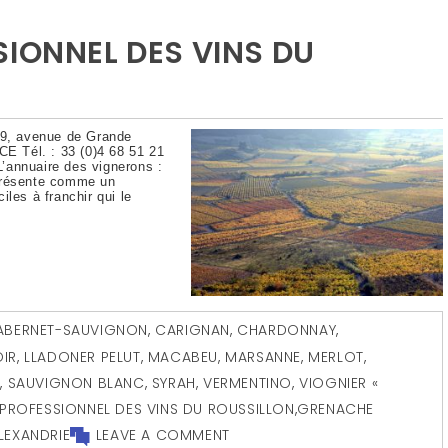
SIONNEL DES VINS DU
 19, avenue de Grande
 Tél. : 33 (0)4 68 51 21
L’annuaire des vignerons :
 présente comme un
les à franchir qui le
ABERNET-SAUVIGNON
,
CARIGNAN
,
CHARDONNAY
,
IR
,
LLADONER PELUT
,
MACABEU
,
MARSANNE
,
MERLOT
,
E
,
SAUVIGNON BLANC
,
SYRAH
,
VERMENTINO
,
VIOGNIER «
RPROFESSIONNEL DES VINS DU ROUSSILLON
,
GRENACHE
LEXANDRIE
LEAVE A COMMENT