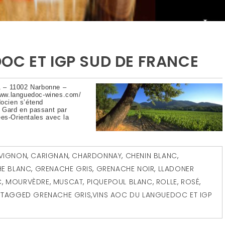
OC ET IGP SUD DE FRANCE
 – 11002 Narbonne –
/www.languedoc-wines.com/
docien s’étend
u Gard en passant par
ées-Orientales avec la
VIGNON
,
CARIGNAN
,
CHARDONNAY
,
CHENIN BLANC
,
E BLANC
,
GRENACHE GRIS
,
GRENACHE NOIR
,
LLADONER
C
,
MOURVÈDRE
,
MUSCAT
,
PIQUEPOUL BLANC
,
ROLLE
,
ROSÉ
,
TAGGED
GRENACHE GRIS
,
VINS AOC DU LANGUEDOC ET IGP