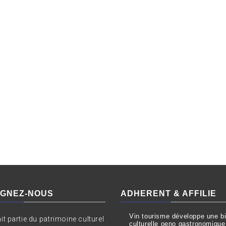
IGNEZ-NOUS
ADHERENT & AFFILIE
Vin tourisme développe une bil
ait partie du patrimoine culturel
culturelle oeno gastronomique