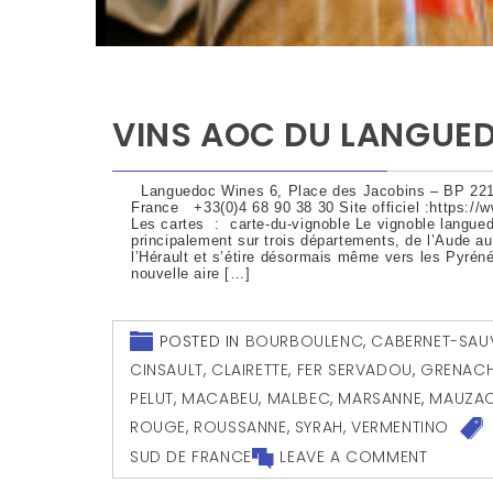
VINS AOC DU LANGUED
Languedoc Wines 6, Place des Jacobins – BP 221
France +33(0)4 68 90 38 30 Site officiel :https:/
Les cartes : carte-du-vignoble Le vignoble langue
principalement sur trois départements, de l’Aude a
l’Hérault et s’étire désormais même vers les Pyrén
nouvelle aire […]
POSTED IN
BOURBOULENC
,
CABERNET-SAU
CINSAULT
,
CLAIRETTE
,
FER SERVADOU
,
GRENACH
PELUT
,
MACABEU
,
MALBEC
,
MARSANNE
,
MAUZA
ROUGE
,
ROUSSANNE
,
SYRAH
,
VERMENTINO
SUD DE FRANCE
LEAVE A COMMENT