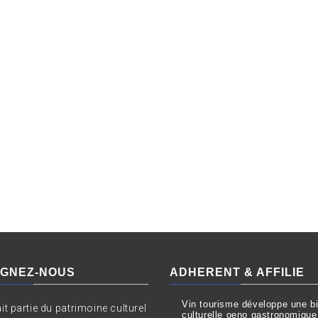
IGNEZ-NOUS
ADHERENT & AFFILIE
Vin tourisme développe une bil
ait partie du patrimoine culturel
culturelle oeno gastronomique