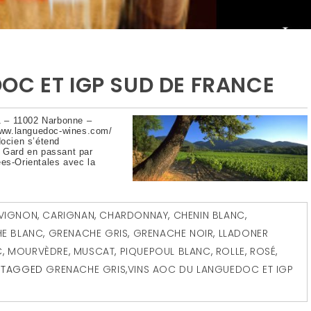
OC ET IGP SUD DE FRANCE
 – 11002 Narbonne –
/www.languedoc-wines.com/
docien s’étend
u Gard en passant par
ées-Orientales avec la
VIGNON
,
CARIGNAN
,
CHARDONNAY
,
CHENIN BLANC
,
E BLANC
,
GRENACHE GRIS
,
GRENACHE NOIR
,
LLADONER
C
,
MOURVÈDRE
,
MUSCAT
,
PIQUEPOUL BLANC
,
ROLLE
,
ROSÉ
,
TAGGED
GRENACHE GRIS
,
VINS AOC DU LANGUEDOC ET IGP