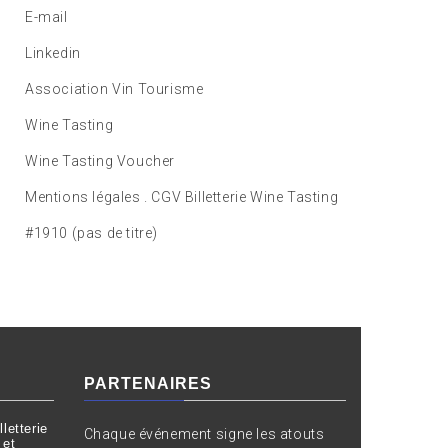
E-mail
Linkedin
Association Vin Tourisme
Wine Tasting
Wine Tasting Voucher
Mentions légales . CGV Billetterie Wine Tasting
#1910 (pas de titre)
PARTENAIRES
letterie
Chaque événement signe les atouts
 et