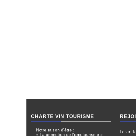
CHARTE VIN TOURISME
REJO
Notre raison d’être :
Le vin f
« La promotion de l'œnotourisme »