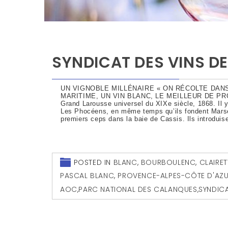
SYNDICAT DES VINS DE
UN VIGNOBLE MILLÉNAIRE « ON RÉCOLTE DANS
MARITIME, UN VIN BLANC, LE MEILLEUR DE PRO
Grand Larousse universel du XIXe siècle, 1868. Il 
Les Phocéens, en même temps qu’ils fondent Marsei
premiers ceps dans la baie de Cassis. Ils introduis
POSTED IN
BLANC
,
BOURBOULENC
,
CLAIRET
PASCAL BLANC
,
PROVENCE-ALPES-CÔTE D'AZ
AOC
,
PARC NATIONAL DES CALANQUES
,
SYNDICA