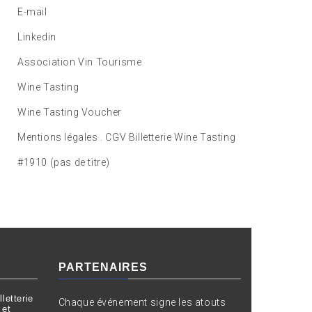
E-mail
Linkedin
Association Vin Tourisme
Wine Tasting
Wine Tasting Voucher
Mentions légales . CGV Billetterie Wine Tasting
#1910 (pas de titre)
PARTENAIRES
letterie
Chaque événement signe les atouts
 et