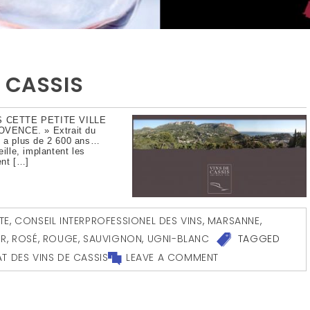
 CASSIS
 CETTE PETITE VILLE
VENCE. » Extrait du
y a plus de 2 600 ans…
lle, implantent les
ent […]
TE
,
CONSEIL INTERPROFESSIONEL DES VINS
,
MARSANNE
,
UR
,
ROSÉ
,
ROUGE
,
SAUVIGNON
,
UGNI-BLANC
TAGGED
T DES VINS DE CASSIS
LEAVE A COMMENT