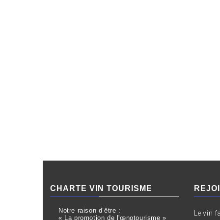
CHARTE VIN TOURISME
REJO
Notre raison d’être :
Le vin f
« La promotion de l'œnotourisme »