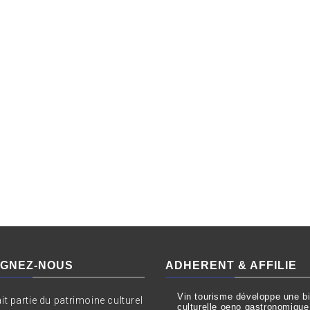
IGNEZ-NOUS
ADHERENT & AFFILIE
Vin tourisme développe une bil
ait partie du patrimoine culturel
culturelle oeno gastronomique