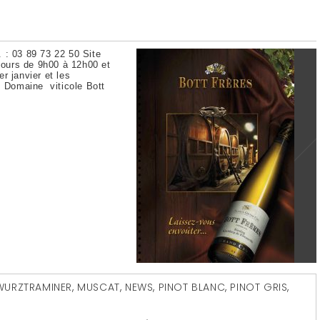
 : 03 89 73 22 50 Site
 jours de 9h00 à 12h00 et
r janvier et les
n Domaine viticole Bott
WURZTRAMINER
,
MUSCAT
,
NEWS
,
PINOT BLANC
,
PINOT GRIS
,