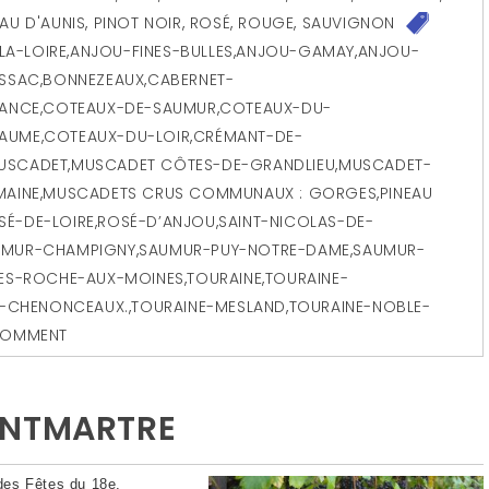
EAU D'AUNIS
,
PINOT NOIR
,
ROSÉ
,
ROUGE
,
SAUVIGNON
A-LOIRE
,
ANJOU-FINES-BULLES
,
ANJOU-GAMAY
,
ANJOU-
ISSAC
,
BONNEZEAUX
,
CABERNET-
BANCE
,
COTEAUX-DE-SAUMUR
,
COTEAUX-DU-
HAUME
,
COTEAUX-DU-LOIR
,
CRÉMANT-DE-
USCADET
,
MUSCADET CÔTES-DE-GRANDLIEU
,
MUSCADET-
MAINE
,
MUSCADETS CRUS COMMUNAUX : GORGES
,
PINEAU
SÉ-DE-LOIRE
,
ROSÉ-D’ANJOU
,
SAINT-NICOLAS-DE-
UMUR-CHAMPIGNY
,
SAUMUR-PUY-NOTRE-DAME
,
SAUMUR-
RES-ROCHE-AUX-MOINES
,
TOURAINE
,
TOURAINE-
E-CHENONCEAUX.
,
TOURAINE-MESLAND
,
TOURAINE-NOBLE-
COMMENT
ONTMARTRE
 des Fêtes du 18e,