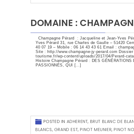
DOMAINE : CHAMPAGN
Champagne Pérard : Jacqueline et Jean-Yves Pé
Yves Pérard 31, rue Charles de Gaulle – 51420 Cer
40 07 19 – Mobile : 06 14 43 43 61 Email : champ
Site : http://www.champagne-jy-perard.com Dossier 
tourisme.fr/wp-content/uploads/2017/04/Perard-
Histoire Champagne Pérard : DES GÉNÉRATION
PASSIONNÉS, QUI […]
POSTED IN
ADHERENT
,
BRUT BLANC DE BLA
BLANCS
,
GRAND EST
,
PINOT MEUNIER
,
PINOT NO