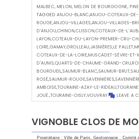
MALBEC
,
MELON
,
MELON DE BOURGOGNE
,
PIN
TAGGED
ANJOU-BLANC
,
ANJOU-COTEAUX-DE-L
ROUGE
,
ANJOU-VILLAGES
,
ANJOU-VILLAGES-BR
D’ANJOU
,
CHINON
,
CLISSON
,
COTEAUX-DE-L’AU
LAYON
,
COTEAUX-DU-LAYON-PREMIER-CRU-C
LOIRE
,
GAMAY
,
GROLLEAU
,
JASNIÈRES
,
LE PALLET
,
M
COTEAUX-DE-LA-LOIRE
,
MUSCADET-SÈVRE-ET-
D'AUNIS
,
QUARTS-DE-CHAUME-GRAND-CRU
,
RO
BOURGUEIL
,
SAUMUR-BLANC
,
SAUMUR-BRUT
,
SA
ROSÉ
,
SAUMUR-ROUGE
,
SAVENNIÈRES
,
SAVENNIÈ
AMBOISE
,
TOURAINE-AZAY-LE-RIDEAU
,
TOURAIN
JOUÉ.
,
TOURAINE-OISLY
,
VOUVRAY.
LEAVE A 
VIGNOBLE CLOS DE M
Propriétaire : Ville de Paris, Gestionnaire : Comité