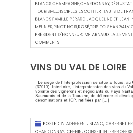
BLANCS
,
CHAMPAGNE
,
CHARDONNAY
,
DÉGUSTATI
TOURISME
,
DISCIPLES ESCOFFIER HAUTS DE FRAN
BLANCS
,
FAMILLE PÉRARD
,
JACQUELINE ET JEAN-
MEUNIER
,
PINOT NOIR
,
ROSÉ
,
TRIP TO SHANGAÏ
,
VI
PRÉSIDENT D'HONNEUR: MR ARNAUD LALLEMENT
COMMENTS
VINS DU VAL DE LOIRE
Le siège de l’Interprofession se situe à Tours, au 
(37019). InterLoire, l’interprofession des vins du Va
volonté des vignerons et négociants du Pays Nantai
Saumurois et de la Touraine, de défendre et dévelop
dénominations et IGP, ratifiées par […]
POSTED IN
ADHERENT
,
BLANC
,
CABERNET F
CHARDONNAY
,
CHENIN
,
CONSEIL INTERPROFESS