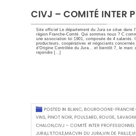
CIVJ – COMITÉ INTER 
Site officiel Le département du Jura se situe dans l
région Franche-Comté. Qui sommes nous ? C comm
une association loi 1901, composée de 4 salariés. I
producteurs, coopératives et négociants concernés 
d’Origine Contrôlée du Jura… et bientôt 7, le marc
rejoindre […]
POSTED IN
BLANC
,
BOURGOGNE-FRANCHE
VINS
,
PINOT NOIR
,
POULSARD
,
ROUGE
,
SAVAGN
CHALON
,
CIVJ – COMITÉ INTER PROFESSIONNEL
JURA
,
L’ETOILE
,
MACVIN DU JURA
,
VIN DE PAILLE
,
V