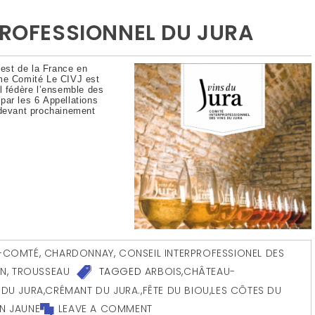
PROFESSIONNEL DU JURA
’est de la France en
e Comité Le CIVJ est
l fédère l’ensemble des
par les 6 Appellations
 devant prochainement
-COMTÉ
,
CHARDONNAY
,
CONSEIL INTERPROFESSIONEL DES
IN
,
TROUSSEAU
TAGGED
ARBOIS
,
CHÂTEAU-
 DU JURA
,
CRÉMANT DU JURA.
,
FÊTE DU BIOU
,
LES CÔTES DU
IN JAUNE
LEAVE A COMMENT