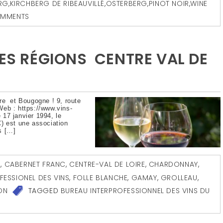
RG
,
KIRCHBERG DE RIBEAUVILLÉ
,
OSTERBERG
,
PINOT NOIR
,
WINE
OMMENTS
DES RÉGIONS CENTRE VAL DE
re et Bougogne ! 9, route
Web : https://www.vins-
17 janvier 1994, le
) est une association
s […]
É
,
CABERNET FRANC
,
CENTRE-VAL DE LOIRE
,
CHARDONNAY
,
FESSIONEL DES VINS
,
FOLLE BLANCHE
,
GAMAY
,
GROLLEAU
,
ON
TAGGED
BUREAU INTERPROFESSIONNEL DES VINS DU