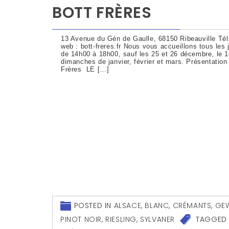
BOTT FRÈRES
13 Avenue du Gén de Gaulle, 68150 Ribeauville Tél.
web : bott-freres.fr Nous vous accueillons tous les
de 14h00 à 18h00, sauf les 25 et 26 décembre, le 1e
dimanches de janvier, février et mars. Présentatio
Frères LE […]
POSTED IN
ALSACE
,
BLANC
,
CRÉMANTS
,
GE
PINOT NOIR
,
RIESLING
,
SYLVANER
TAGGED