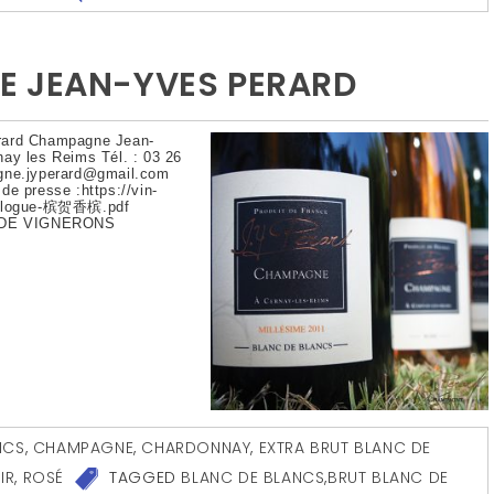
E JEAN-YVES PERARD
rard Champagne Jean-
nay les Reims Tél. : 03 26
agne.jyperard@gmail.com
de presse :https://vin-
catalogue-槟贺香槟.pdf
S DE VIGNERONS
NCS
,
CHAMPAGNE
,
CHARDONNAY
,
EXTRA BRUT BLANC DE
IR
,
ROSÉ
TAGGED
BLANC DE BLANCS
,
BRUT BLANC DE