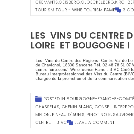
CRÉMANTS
,
GEISBERG
,
GLOECKELBERG
,
KIRCHBE
TOURISM TOUR - WINE TOURISM FAME
3 C
LES VINS DU CENTRE 
LOIRE ET BOUGOGNE !
Les Vins du Centre des Régions Centre Val de Loi
de Chavignol, 18300 Sancerre Tél. 02 48 78 51 07 
centre-loire.com/ WineTourismFame : BIVC Créé le 
Bureau Interprofessionnel des Vins du Centre (BIVC
chargée de la promotion et de la communication de
POSTED IN
BOURGOGNE-FRANCHE-COMT
CHASSELAS
,
CHENIN BLANC
,
CONSEIL INTERPRO
MELON
,
PINEAU D'AUNIS
,
PINOT NOIR
,
SAUVIGN
CENTRE – BIVC
LEAVE A COMMENT