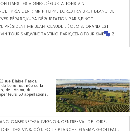
ON DANS LES VIGNES
,
DÉGUSTATIONS VIN
CE : PRÉSIDENT: MR PHILIPPE LOR
,
EXTRA BRUT BLANC DE
YVES PÉRARD
,
KURA DÉGUSTATION PARIS
,
PINOT
CE PRÉSIDENT MR JEAN-CLAUDE LIÈGEOIS. GRAND EST:
,
VIN TOURISME
,
WINE TASTING PARIS
,
ŒNOTOURISME
2
62 rue Blaise Pascal
l de Loire, est née de la
s, de l’Anjou, du
per leurs 50 appellations,
RANC
,
CABERNET-SAUVIGNON
,
CENTRE-VAL DE LOIRE
,
IONEL DES VINS
,
CÔT
,
FOLLE BLANCHE
,
GAMAY
,
GROLLEAU
,