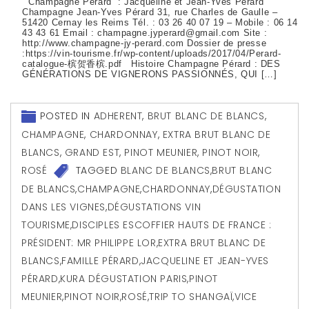
Champagne Pérard : Jacqueline et Jean-Yves Pérard
Champagne Jean-Yves Pérard 31, rue Charles de Gaulle –
51420 Cernay les Reims Tél. : 03 26 40 07 19 – Mobile : 06 14
43 43 61 Email : champagne.jyperard@gmail.com Site :
http://www.champagne-jy-perard.com Dossier de presse
:https://vin-tourisme.fr/wp-content/uploads/2017/04/Perard-
catalogue-槟贺香槟.pdf Histoire Champagne Pérard : DES
GÉNÉRATIONS DE VIGNERONS PASSIONNÉS, QUI […]
POSTED IN
ADHERENT
,
BRUT BLANC DE BLANCS
,
CHAMPAGNE
,
CHARDONNAY
,
EXTRA BRUT BLANC DE
BLANCS
,
GRAND EST
,
PINOT MEUNIER
,
PINOT NOIR
,
ROSÉ
TAGGED
BLANC DE BLANCS
,
BRUT BLANC
DE BLANCS
,
CHAMPAGNE
,
CHARDONNAY
,
DÉGUSTATION
DANS LES VIGNES
,
DÉGUSTATIONS VIN
TOURISME
,
DISCIPLES ESCOFFIER HAUTS DE FRANCE :
PRÉSIDENT: MR PHILIPPE LOR
,
EXTRA BRUT BLANC DE
BLANCS
,
FAMILLE PÉRARD
,
JACQUELINE ET JEAN-YVES
PÉRARD
,
KURA DÉGUSTATION PARIS
,
PINOT
MEUNIER
,
PINOT NOIR
,
ROSÉ
,
TRIP TO SHANGAÏ
,
VICE