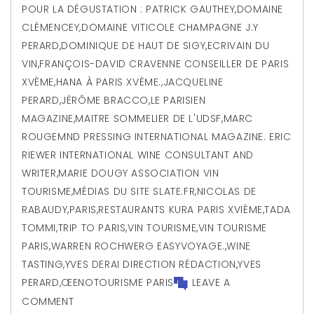
POUR LA DÉGUSTATION : PATRICK GAUTHEY
,
DOMAINE
CLÉMENCEY
,
DOMAINE VITICOLE CHAMPAGNE J.Y
PERARD
,
DOMINIQUE DE HAUT DE SIGY
,
ECRIVAIN DU
VIN
,
FRANÇOIS-DAVID CRAVENNE CONSEILLER DE PARIS
XVÈME
,
HANA À PARIS XVÈME.
,
JACQUELINE
PERARD
,
JÉRÔME BRACCO
,
LE PARISIEN
MAGAZINE
,
MAITRE SOMMELIER DE L'UDSF
,
MARC
ROUGEMND PRESSING INTERNATIONAL MAGAZINE. ERIC
RIEWER INTERNATIONAL WINE CONSULTANT AND
WRITER
,
MARIE DOUGY ASSOCIATION VIN
TOURISME
,
MÉDIAS DU SITE SLATE.FR
,
NICOLAS DE
RABAUDY
,
PARIS
,
RESTAURANTS KURA PARIS XVIÈME
,
TADA
TOMMI
,
TRIP TO PARIS
,
VIN TOURISME
,
VIN TOURISME
PARIS
,
WARREN ROCHWERG EASYVOYAGE.
,
WINE
TASTING
,
YVES DERAI DIRECTION RÉDACTION
,
YVES
PERARD
,
ŒENOTOURISME PARIS
LEAVE A
COMMENT