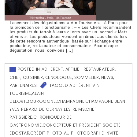
Lancement des dégustations « Vin Tourisme » à Paris pour
la promotion de l’œnotourisme : – « Les Chefs recommandent
les produits du terroir à leurs clients avec un accord « Mets
et vins ». Les producteurs vendent en direct aux clients lors
de cette rencontre authentique basée sur l’échange entre
producteur, restaurateur et consommateur. Pour chaque
dégustation nous convions […]
POSTED IN
ADHERENT
,
AFFILIÉ : RESTAURATEUR,
CHEF, CUISINIER, ŒNOLOGUE, SOMMELIER
,
NEWS
,
PARTENAIRES
TAGGED
ADHÉRENT VIN
TOURISME
,
ALAIN
DELORT
,
BOURGOGNE
,
CHAMPAGNE
,
CHAMPAGNE JEAN
YVES PERARD DE CERNAY LES REIMS
,
CHEF
PÂTISSIÈRE
,
CHRONIQUEUR DE
GASTRONOMIE
,
CONCEPTEUR ET PRÉSIDENT SOCIÉTÉ
EDOSTAR
,
CRÉDIT PHOTO AU PHOTOGRAPHE INVITÉ