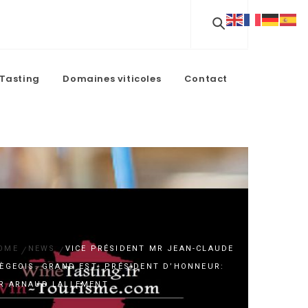
Tasting
Domaines viticoles
Contact
OME
NEWS
VICE PRÉSIDENT MR JEAN-CLAUDE
IÈGEOIS. GRAND EST: PRÉSIDENT D’HONNEUR:
R ARNAUD LALLEMENT