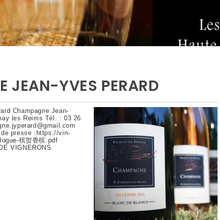
E JEAN-YVES PERARD
rard Champagne Jean-
nay les Reims Tél. : 03 26
agne.jyperard@gmail.com
de presse :https://vin-
catalogue-槟贺香槟.pdf
S DE VIGNERONS