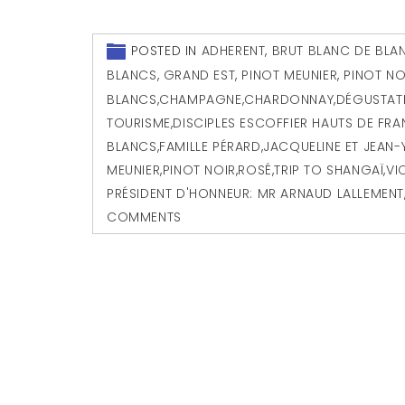
POSTED IN
ADHERENT
,
BRUT BLANC DE BLA
BLANCS
,
GRAND EST
,
PINOT MEUNIER
,
PINOT NO
BLANCS
,
CHAMPAGNE
,
CHARDONNAY
,
DÉGUSTATI
TOURISME
,
DISCIPLES ESCOFFIER HAUTS DE FRAN
BLANCS
,
FAMILLE PÉRARD
,
JACQUELINE ET JEAN-
MEUNIER
,
PINOT NOIR
,
ROSÉ
,
TRIP TO SHANGAÏ
,
VI
PRÉSIDENT D'HONNEUR: MR ARNAUD LALLEMENT
COMMENTS