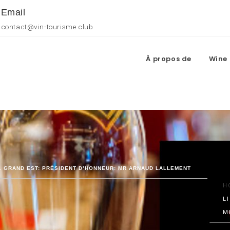
Email
contact@vin-tourisme.club
À propos de
Wine 
S. GRAND EST: PRÉSIDENT D’HONNEUR: MR ARNAUD LALLEMENT
H
L
M