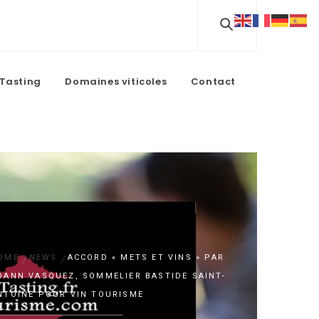
Tasting
Domaines viticoles
Contact
OME
NEWS
ACCORD « METS ET VINS » PAR
OANN VASQUEZ, SOMMELIER BASTIDE SAINT-
NTOINE POUR VIN TOURISME