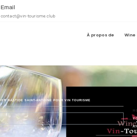
Email
contact@vin-tourisme.club
À propos de
Wine 
IER BASTIDE SAINT-ANTOINE POUR VIN TOURISME
H
Y
A