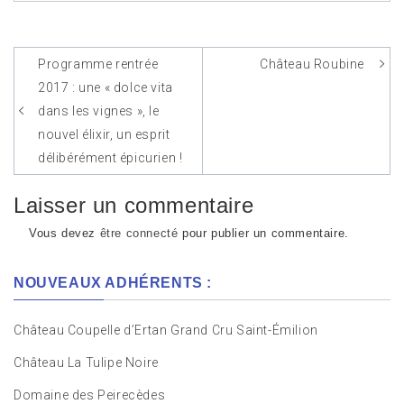
Programme rentrée
Château Roubine
Navigation
2017 : une « dolce vita
de
dans les vignes », le
l’article
nouvel élixir, un esprit
délibérément épicurien !
Laisser un commentaire
Vous devez
être connecté
pour publier un commentaire.
NOUVEAUX ADHÉRENTS :
Château Coupelle d’Ertan Grand Cru Saint-Émilion
Château La Tulipe Noire
Domaine des Peirecèdes