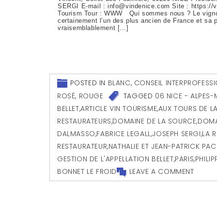
SERGI E-mail : info@vindenice.com Site : https://
Tourism Tour : WWW Qui sommes nous ? Le vignob
certainement l’un des plus ancien de France et sa 
vraisemblablement […]
POSTED IN
BLANC
,
CONSEIL INTERPROFESSI
ROSÉ
,
ROUGE
TAGGED
06 NICE - ALPES-
BELLET
,
ARTICLE VIN TOURISME
,
AUX TOURS DE L
RESTAURATEURS
,
DOMAINE DE LA SOURCE
,
DOMA
DALMASSO
,
FABRICE LEGALL
,
JOSEPH SERGI
,
LA 
RESTAURATEUR
,
NATHALIE ET JEAN-PATRICK PAC
GESTION DE L'APPELLATION BELLET
,
PARIS
,
PHILIP
BONNET LE FROID
LEAVE A COMMENT