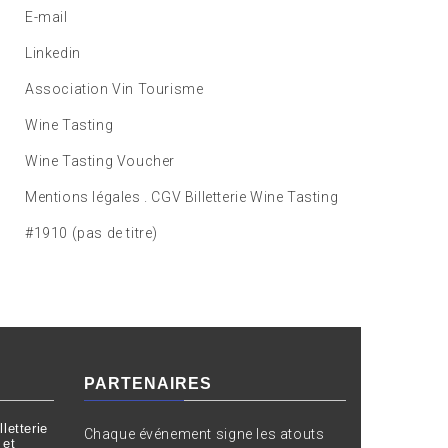
E-mail
Linkedin
Association Vin Tourisme
Wine Tasting
Wine Tasting Voucher
Mentions légales . CGV Billetterie Wine Tasting
#1910 (pas de titre)
PARTENAIRES
letterie
Chaque événement signe les atouts
 et