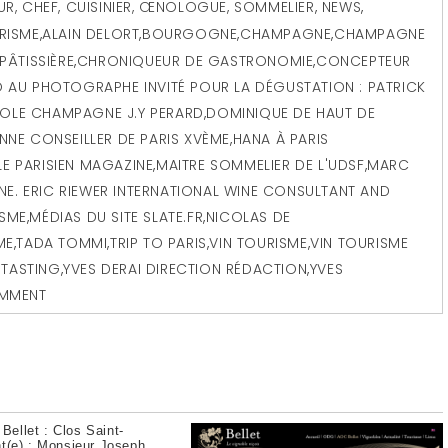
EUR, CHEF, CUISINIER, ŒNOLOGUE, SOMMELIER
,
NEWS
,
RISME
,
ALAIN DELORT
,
BOURGOGNE
,
CHAMPAGNE
,
CHAMPAGNE
PÂTISSIÈRE
,
CHRONIQUEUR DE GASTRONOMIE
,
CONCEPTEUR
 AU PHOTOGRAPHE INVITÉ POUR LA DÉGUSTATION : PATRICK
COLE CHAMPAGNE J.Y PERARD
,
DOMINIQUE DE HAUT DE
NE CONSEILLER DE PARIS XVÈME
,
HANA À PARIS
LE PARISIEN MAGAZINE
,
MAITRE SOMMELIER DE L'UDSF
,
MARC
E. ERIC RIEWER INTERNATIONAL WINE CONSULTANT AND
ISME
,
MÉDIAS DU SITE SLATE.FR
,
NICOLAS DE
ME
,
TADA TOMMI
,
TRIP TO PARIS
,
VIN TOURISME
,
VIN TOURISME
 TASTING
,
YVES DERAI DIRECTION RÉDACTION
,
YVES
OMMENT
Bellet : Clos Saint-
nt(e) : Monsieur Joseph