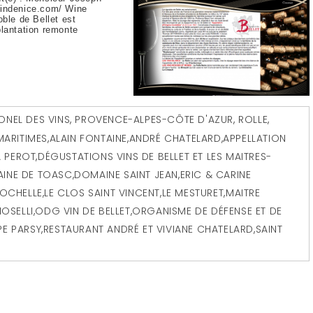
vindenice.com/ Wine
le de Bellet est
plantation remonte
ONEL DES VINS
,
PROVENCE-ALPES-CÔTE D'AZUR
,
ROLLE
,
MARITIMES
,
ALAIN FONTAINE
,
ANDRÉ CHATELARD
,
APPELLATION
A PEROT
,
DÉGUSTATIONS VINS DE BELLET ET LES MAITRES-
INE DE TOASC
,
DOMAINE SAINT JEAN
,
ERIC & CARINE
ROCHELLE
,
LE CLOS SAINT VINCENT
,
LE MESTURET
,
MAITRE
IOSELLI
,
ODG VIN DE BELLET
,
ORGANISME DE DÉFENSE ET DE
PE PARSY
,
RESTAURANT ANDRÉ ET VIVIANE CHATELARD
,
SAINT