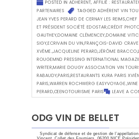
POSTED IN
ADHERENT
,
AFFILIÉ : RESTAURAT
PARTENAIRES
TAGGED
ADHÉRENT VIN TOU
JEAN YVES PERARD DE CERNAY LES REIMS
,
CHEF 
ET PRÉSIDENT SOCIÉTÉ EDOSTAR
,
CRÉDIT PHOTO
GAUTHEY
,
DOMAINE CLÉMENCEY
,
DOMAINE VITI
SIGY
,
ECRIVAIN DU VIN
,
FRANÇOIS-DAVID CRAVEN
XVÈME.
,
JACQUELINE PERARD
,
JÉRÔME BRACCO
,
ROUGEMND PRESSING INTERNATIONAL MAGAZIN
WRITER
,
MARIE DOUGY ASSOCIATION VIN TOUR
RABAUDY
,
PARIS
,
RESTAURANTS KURA PARIS XVIÈ
PARIS
,
WARREN ROCHWERG EASYVOYAGE.
,
WINE
PERARD
,
ŒENOTOURISME PARIS
LEAVE A C
ODG VIN DE BELLET
Syndicat de défense et de gestion de l’appellation 
Vincent, Collet des Fourniers, 06200 NICE Préside