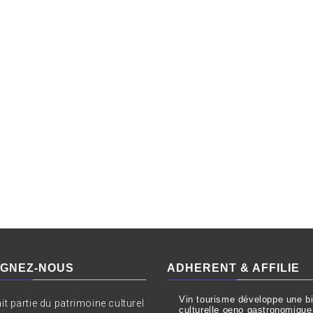
IGNEZ-NOUS
ADHERENT & AFFILIE
Vin tourisme développe une bil
ait partie du patrimoine culturel
culturelle oeno gastronomique