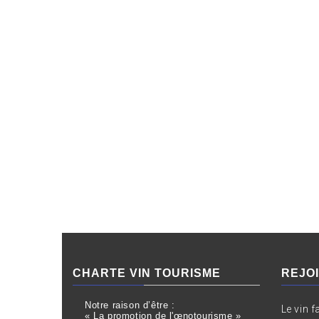
CHARTE VIN TOURISME
REJO
Notre raison d’être :
Le vin f
« La promotion de l'œnotourisme »