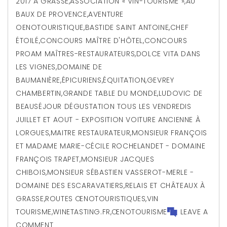
2017 À GRASSE
,
ASSOCIATION « VIN-TOURISME »
,
AU
BAUX DE PROVENCE
,
AVENTURE
OENOTOURISTIQUE
,
BASTIDE SAINT ANTOINE
,
CHEF
ÉTOILÉ
,
CONCOURS MAÎTRE D'HÔTEL
,
CONCOURS
PROAM MAÎTRES-RESTAURATEURS
,
DOLCE VITA DANS
LES VIGNES
,
DOMAINE DE
BAUMANIÈRE
,
ÉPICURIENS
,
ÉQUITATION
,
GEVREY
CHAMBERTIN
,
GRANDE TABLE DU MONDE
,
LUDOVIC DE
BEAUSÉJOUR DÉGUSTATION TOUS LES VENDREDIS
JUILLET ET AOUT - EXPOSITION VOITURE ANCIENNE À
LORGUES
,
MAITRE RESTAURATEUR
,
MONSIEUR FRANÇOIS
ET MADAME MARIE-CÉCILE ROCHELANDET - DOMAINE
FRANÇOIS TRAPET
,
MONSIEUR JACQUES
CHIBOIS
,
MONSIEUR SÉBASTIEN VASSEROT-MERLE -
DOMAINE DES ESCARAVATIERS
,
RELAIS ET CHÂTEAUX À
GRASSE
,
ROUTES ŒNOTOURISTIQUES
,
VIN
TOURISME
,
WINETASTING.FR
,
ŒNOTOURISME
LEAVE A
COMMENT