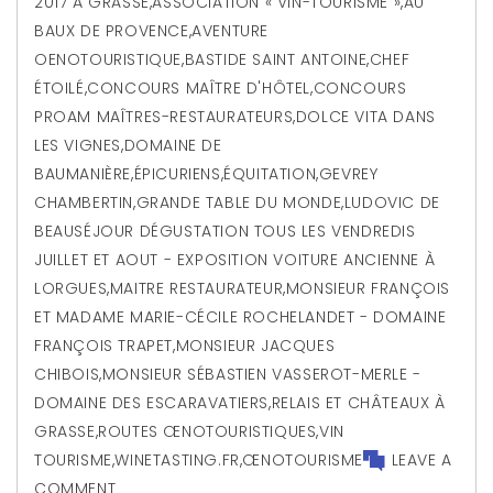
2017 À GRASSE
,
ASSOCIATION « VIN-TOURISME »
,
AU
BAUX DE PROVENCE
,
AVENTURE
OENOTOURISTIQUE
,
BASTIDE SAINT ANTOINE
,
CHEF
ÉTOILÉ
,
CONCOURS MAÎTRE D'HÔTEL
,
CONCOURS
PROAM MAÎTRES-RESTAURATEURS
,
DOLCE VITA DANS
LES VIGNES
,
DOMAINE DE
BAUMANIÈRE
,
ÉPICURIENS
,
ÉQUITATION
,
GEVREY
CHAMBERTIN
,
GRANDE TABLE DU MONDE
,
LUDOVIC DE
BEAUSÉJOUR DÉGUSTATION TOUS LES VENDREDIS
JUILLET ET AOUT - EXPOSITION VOITURE ANCIENNE À
LORGUES
,
MAITRE RESTAURATEUR
,
MONSIEUR FRANÇOIS
ET MADAME MARIE-CÉCILE ROCHELANDET - DOMAINE
FRANÇOIS TRAPET
,
MONSIEUR JACQUES
CHIBOIS
,
MONSIEUR SÉBASTIEN VASSEROT-MERLE -
DOMAINE DES ESCARAVATIERS
,
RELAIS ET CHÂTEAUX À
GRASSE
,
ROUTES ŒNOTOURISTIQUES
,
VIN
TOURISME
,
WINETASTING.FR
,
ŒNOTOURISME
LEAVE A
COMMENT