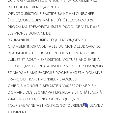
2017 À GRASSE
,
ASSOCIATION « VIN-TOURISME »
,
AU
BAUX DE PROVENCE
,
AVENTURE
OENOTOURISTIQUE
,
BASTIDE SAINT ANTOINE
,
CHEF
ÉTOILÉ
,
CONCOURS MAÎTRE D'HÔTEL
,
CONCOURS
PROAM MAÎTRES-RESTAURATEURS
,
DOLCE VITA DANS
LES VIGNES
,
DOMAINE DE
BAUMANIÈRE
,
ÉPICURIENS
,
ÉQUITATION
,
GEVREY
CHAMBERTIN
,
GRANDE TABLE DU MONDE
,
LUDOVIC DE
BEAUSÉJOUR DÉGUSTATION TOUS LES VENDREDIS
JUILLET ET AOUT - EXPOSITION VOITURE ANCIENNE À
LORGUES
,
MAITRE RESTAURATEUR
,
MONSIEUR FRANÇOIS
ET MADAME MARIE-CÉCILE ROCHELANDET - DOMAINE
FRANÇOIS TRAPET
,
MONSIEUR JACQUES
CHIBOIS
,
MONSIEUR SÉBASTIEN VASSEROT-MERLE -
DOMAINE DES ESCARAVATIERS
,
RELAIS ET CHÂTEAUX À
GRASSE
,
ROUTES ŒNOTOURISTIQUES
,
VIN
TOURISME
,
WINETASTING.FR
,
ŒNOTOURISME
LEAVE A
COMMENT