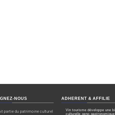
IGNEZ-NOUS
ADHERENT & AFFILIE
Vin tourisme développe une bil
ait partie du patrimoine culturel
culturelle oeno gastronomique