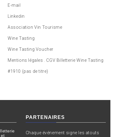
E-mail
Linkedin
Association Vin Tourisme
Wine Tasting
Wine Tasting Voucher
Mentions légales . CGV Billetterie Wine Tasting
#1910 (pas de titre)
PARTENAIRES
letterie
Chaque événement signe les atouts
 et