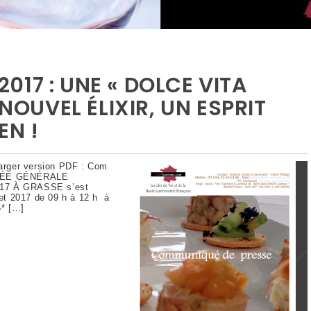
17 : UNE « DOLCE VITA
 NOUVEL ÉLIXIR, UN ESPRIT
EN !
ger version PDF : Com
BLÉE GÉNÉRALE
17 À GRASSE s’est
let 2017 de 09 h à 12 h à
5* […]