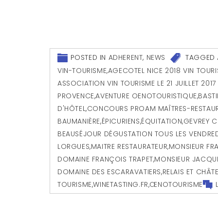
POSTED IN
ADHERENT
,
NEWS
TAGGED
VIN-TOURISME
,
AGECOTEL NICE 2018 VIN TOUR
ASSOCIATION VIN TOURISME LE 21 JUILLET 201
PROVENCE
,
AVENTURE OENOTOURISTIQUE
,
BASTI
D'HÔTEL
,
CONCOURS PROAM MAÎTRES-RESTAU
BAUMANIÈRE
,
ÉPICURIENS
,
ÉQUITATION
,
GEVREY C
BEAUSÉJOUR DÉGUSTATION TOUS LES VENDREDIS
LORGUES
,
MAITRE RESTAURATEUR
,
MONSIEUR FR
DOMAINE FRANÇOIS TRAPET
,
MONSIEUR JACQUE
DOMAINE DES ESCARAVATIERS
,
RELAIS ET CHÂT
TOURISME
,
WINETASTING.FR
,
ŒNOTOURISME