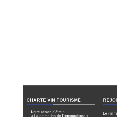
CHARTE VIN TOURISME
REJO
Notre raison d’être :
Le vin f
« La promotion de l'œnotourisme »