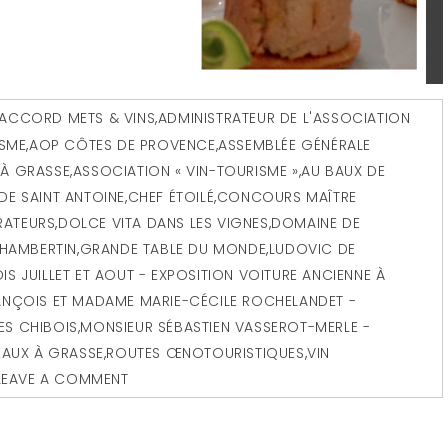
ACCORD METS & VINS
,
ADMINISTRATEUR DE L'ASSOCIATION
ISME
,
AOP CÔTES DE PROVENCE
,
ASSEMBLÉE GÉNÉRALE
7 À GRASSE
,
ASSOCIATION « VIN-TOURISME »
,
AU BAUX DE
DE SAINT ANTOINE
,
CHEF ÉTOILÉ
,
CONCOURS MAÎTRE
RATEURS
,
DOLCE VITA DANS LES VIGNES
,
DOMAINE DE
HAMBERTIN
,
GRANDE TABLE DU MONDE
,
LUDOVIC DE
 JUILLET ET AOUT - EXPOSITION VOITURE ANCIENNE À
ANÇOIS ET MADAME MARIE-CÉCILE ROCHELANDET -
S CHIBOIS
,
MONSIEUR SÉBASTIEN VASSEROT-MERLE -
EAUX À GRASSE
,
ROUTES ŒNOTOURISTIQUES
,
VIN
LEAVE A COMMENT