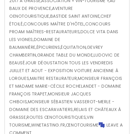
2017 À GRASSE
,
ASSOCIATION « VIN-TOURISME »
,
AU
BAUX DE PROVENCE
,
AVENTURE
OENOTOURISTIQUE
,
BASTIDE SAINT ANTOINE
,
CHEF
ÉTOILÉ
,
CONCOURS MAÎTRE D'HÔTEL
,
CONCOURS
PROAM MAÎTRES-RESTAURATEURS
,
DOLCE VITA DANS
LES VIGNES
,
DOMAINE DE
BAUMANIÈRE
,
ÉPICURIENS
,
ÉQUITATION
,
GEVREY
CHAMBERTIN
,
GRANDE TABLE DU MONDE
,
LUDOVIC DE
BEAUSÉJOUR DÉGUSTATION TOUS LES VENDREDIS
JUILLET ET AOUT - EXPOSITION VOITURE ANCIENNE À
LORGUES
,
MAITRE RESTAURATEUR
,
MONSIEUR FRANÇOIS
ET MADAME MARIE-CÉCILE ROCHELANDET - DOMAINE
FRANÇOIS TRAPET
,
MONSIEUR JACQUES
CHIBOIS
,
MONSIEUR SÉBASTIEN VASSEROT-MERLE -
DOMAINE DES ESCARAVATIERS
,
RELAIS ET CHÂTEAUX À
GRASSE
,
ROUTES ŒNOTOURISTIQUES
,
VIN
TOURISME
,
WINETASTING.FR
,
ŒNOTOURISME
LEAVE A
COMMENT