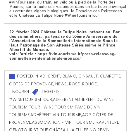
#VinTourisme, du train, en vélo ou à pied de la Porte des
Maures, sur la route des vacances dans un bastidon provençal
au cœur des vignes biologiques, le Domaine des Peirecèdes
et le Château La Tulipe Noire #WineTourismTour
22 février 2024 Château la Tulipe Noire présent au Bar
des sommeliers, partenaire du 55ème Anniversaire de
l’
Association de la Sommellerie Internationale
Sous le
Haut Patronage de Son Altesse Sérénissime le Prince
Albert II de Monaco.
voir l’article :
https://vin-tourisme.fr/press-release-ag-
sommellerie-internationale-monaco/
POSTED IN
ADHERENT
,
BLANC
,
CINSAULT
,
CLAIRETTE
,
CÔTES DE PROVENCE
,
NEWS
,
ROSÉ
,
ROUGE
,
TIBOUREN
TAGGED
#WINETOURISMTOUR
,
ADHERENT
,
ADHÉRENT DU WINE
TOURISM TOUR -WINE TOURISM FAME DE VIN
TOURISME
,
ADHÉRENT VIN TOURISME
,
AOP CÔTES DE
PROVENCE
,
ASSOCIATION « VIN-TOURISME »
,
AVENTURE
OENOTOURISTIQUE
,
CHÂTEAU LA TULIPE NOIRE
,
VIN