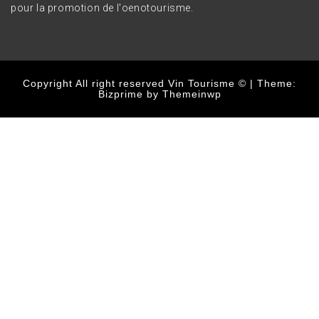
pour la promotion de l'oenotourisme.
Copyright All right reserved Vin Tourisme ©
|
Theme:
Bizprime by
Themeinwp