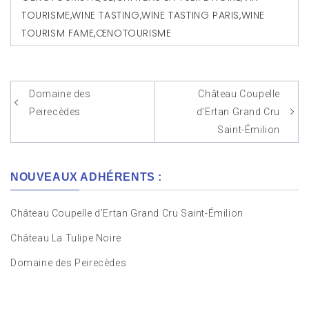
TOURISME
,
WINE TASTING
,
WINE TASTING PARIS
,
WINE
TOURISM FAME
,
ŒNOTOURISME
Domaine des
Château Coupelle
Navigation
Peirecèdes
d’Ertan Grand Cru
de
Saint-Émilion
l’article
NOUVEAUX ADHÉRENTS :
Château Coupelle d’Ertan Grand Cru Saint-Émilion
Château La Tulipe Noire
Domaine des Peirecèdes