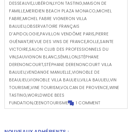
DESSEAUVE
,
LUBÉRON
,
LYON TASTING
,
MAISON DE
FAMILLE
,
MERIDIEN BEACH PLAZA MONACO
,
MICHEL
FABRE
,
MICHEL FABRE VIGNERON VILLA
BAULIEU
,
OBSERVATOIRE FRANÇAIS
D’APIDOLOGIE
,
PAVILLON VENDÔME PARIS
,
PIERRE
GUÉNANT
,
REVUE DES VINS DE FRANCE
,
ROLLE
,
SAINTE
VICTOIRE
,
SALON CLUB DES PROFESSIONNELS DU
VIN
,
SAUVIGNON BLANC
,
SÉMILLON
,
STÉPHANE
DERENONCOURT
,
STÉPHANE DERENONCOURT VILLA
BAULIEU
,
VENDANGE MANUELLE
,
VIGNOBLE DE
BEAULIEU
,
VIGNOBLE VILLA BAULIEU
,
VILLA BAULIEU
,
VIN
TOURISME
,
VINE TOURISM
,
VOLCAN DE PROVENCE
,
WINE
TASTING
,
WORLDWIDE BEES
FUNDATION
,
ŒENOTOURISME
1 COMMENT
NOUVEAUX ADHÉRENTS :