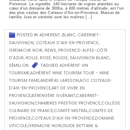
Provence. Le vignoble, 140 hectares de vignes plantées au
cœur d’un domaine de 300ha, à 400 mètres d’altitude, est l’un
des plus vastes des Coteaux d’Aix-en-Provence. Maison de
famille, luxe et sérénité sont les maîtres […]
POSTED IN
ADHERENT
,
BLANC
,
CABERNET-
SAUVIGNON
,
COTEAUX D’AIX-EN-PROVENCE
,
GRENACHE NOIR
,
NEWS
,
PROVENCE-ALPES-CÔTE
D'AZUR
,
ROLLE
,
ROSÉ
,
ROUGE
,
SAUVIGNON BLANC
,
SÉMILLON
TAGGED
ADHÉRENT VIN
TOURISME
,
ADHÉRENT WINE TOURISM TOUR - WINE
TOURISM FAME
,
ANDRÉAS LARSSON
,
AOC COTEAUX-
D'AIX-EN-PROVENCE
,
ART DE VIVRE EN
PROVENCE
,
BÉRENGÈRE GUÉNANT
,
CABERNET-
SAUVIGNON
,
CHAMBRES PRESTIGE PROVENCE
,
COLLÈGE
CULINAIRE DE FRANCE
,
COMITÉ MISTRAL
,
COMTES DE
PROVENCE
,
COTEAUX D’AIX-EN-PROVENCE
,
DOMAINE
VITICOLE
,
GRENACHE NOIR
,
GUIDE BETTANE &