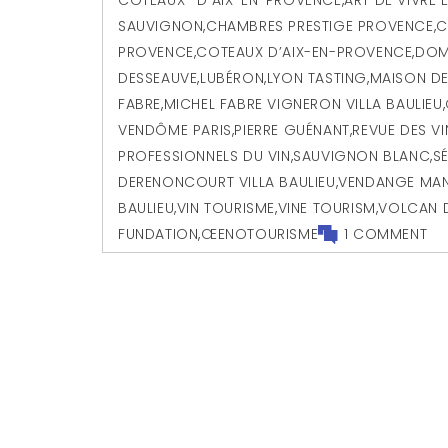
SAUVIGNON
,
CHAMBRES PRESTIGE PROVENCE
,
C
PROVENCE
,
COTEAUX D’AIX-EN-PROVENCE
,
DOM
DESSEAUVE
,
LUBÉRON
,
LYON TASTING
,
MAISON DE
FABRE
,
MICHEL FABRE VIGNERON VILLA BAULIEU
,
VENDÔME PARIS
,
PIERRE GUÉNANT
,
REVUE DES V
PROFESSIONNELS DU VIN
,
SAUVIGNON BLANC
,
S
DERENONCOURT VILLA BAULIEU
,
VENDANGE MAN
BAULIEU
,
VIN TOURISME
,
VINE TOURISM
,
VOLCAN 
FUNDATION
,
ŒENOTOURISME
1 COMMENT