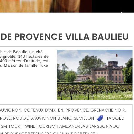
DE PROVENCE VILLA BAULIEU
oble de Beaulieu, niché
 vignoble, 140 hectares de
00 mètres d’altitude, est
. Maison de famille, luxe
AUVIGNON
,
COTEAUX D’AIX-EN-PROVENCE
,
GRENACHE NOIR
,
ROSÉ
,
ROUGE
,
SAUVIGNON BLANC
,
SÉMILLON
TAGGED
ISM TOUR - WINE TOURISM FAME
,
ANDRÉAS LARSSON
,
AOC
 EN PROVENCE
,
BÉRENGÈRE GUÉNANT
,
CABERNET-