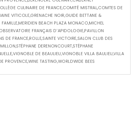
OLLÈGE CULINAIRE DE FRANCE
,
COMITÉ MISTRAL
,
COMTES DE
AINE VITICOLE
,
GRENACHE NOIR
,
GUIDE BETTANE &
 FAMILLE
,
MERIDIEN BEACH PLAZA MONACO
,
MICHEL
OBSERVATOIRE FRANÇAIS D’APIDOLOGIE
,
PAVILLON
INS DE FRANCE
,
ROLLE
,
SAINTE VICTOIRE
,
SALON CLUB DES
ÉMILLON
,
STÉPHANE DERENONCOURT
,
STÉPHANE
UELLE
,
VIGNOBLE DE BEAULIEU
,
VIGNOBLE VILLA BAULIEU
,
VILLA
DE PROVENCE
,
WINE TASTING
,
WORLDWIDE BEES