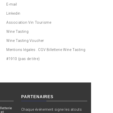
E-mail
Linkedin
Association Vin Tourisme
Wine Tasting
Wine Tasting Voucher
Mentions légales . CGV Billetterie Wine Tasting
#1910 (pas de titre)
PARTENAIRES
letterie
Chaque événement signe les atouts
 et