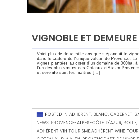
VIGNOBLE ET DEMEURE 
Voici plus de deux mille ans que s’épanouit le vign
dans le cratère de l’unique volcan de Provence. Le
vignes plantées au cœur d’un domaine de 300ha, à 4
l’un des plus vastes des Coteaux d’Aix-en-Provence
et sérénité sont les maîtres […]
POSTED IN
ADHERENT
,
BLANC
,
CABERNET-S
NEWS
,
PROVENCE-ALPES-CÔTE D'AZUR
,
ROLLE
,
ADHÉRENT VIN TOURISME
,
ADHÉRENT WINE TOUR
COTEAUX- D'AIX-EN-PROVENCE
,
ART DE VIVRE