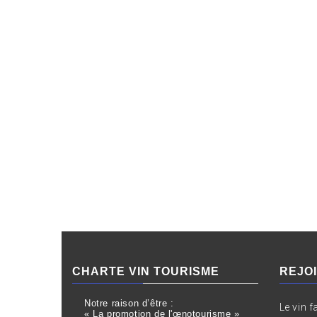
CHARTE VIN TOURISME
REJO
Notre raison d’être :
Le vin f
« La promotion de l'œnotourisme »