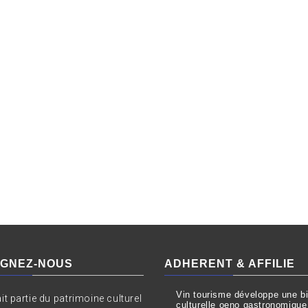
IGNEZ-NOUS
ADHERENT & AFFILIE
Vin tourisme développe une bil
ait partie du patrimoine culturel
culturelle oeno gastronomique