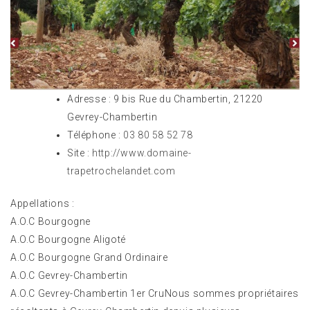
Adresse :
9 bis Rue du Chambertin, 21220
Gevrey-Chambertin
Téléphone :
03 80 58 52 78
Site :
http://www.domaine-
trapetrochelandet.com
Appellations :
A.O.C Bourgogne
A.O.C Bourgogne Aligoté
A.O.C Bourgogne Grand Ordinaire
A.O.C Gevrey-Chambertin
A.O.C Gevrey-Chambertin 1er CruNous sommes propriétaires