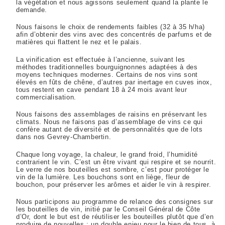
la végétation et nous agissons seulement quand la plante le
demande.
Nous faisons le choix de rendements faibles (32 à 35 h/ha)
afin d’obtenir des vins avec des concentrés de parfums et de
matières qui flattent le nez et le palais.
La vinification est effectuée à l’ancienne, suivant les
méthodes traditionnelles bourguignonnes adaptées à des
moyens techniques modernes. Certains de nos vins sont
élevés en fûts de chêne, d’autres par inertage en cuves inox,
tous restent en cave pendant 18 à 24 mois avant leur
commercialisation.
Nous faisons des assemblages de raisins en préservant les
climats. Nous ne faisons pas d’assemblage de vins ce qui
confère autant de diversité et de personnalités que de lots
dans nos Gevrey-Chambertin.
Chaque long voyage, la chaleur, le grand froid, l’humidité
contrarient le vin. C’est un être vivant qui respire et se nourrit.
Le verre de nos bouteilles est sombre, c’est pour protéger le
vin de la lumière. Les bouchons sont en liège, fleur de
bouchon, pour préserver les arômes et aider le vin à respirer.
Nous participons au programme de relance des consignes sur
les bouteilles de vin, initié par le Conseil Général de Côte
d’Or, dont le but est de réutiliser les bouteilles plutôt que d’en
produire de nouvelles : un double enjeu pour le bien de tous, à