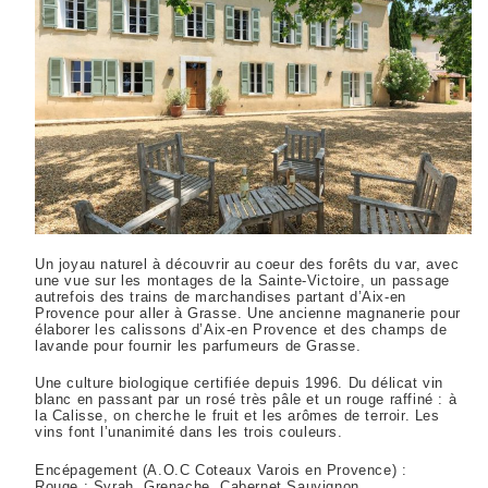
Un joyau naturel à découvrir au
c
oeur
des forêts du var, avec
une vue sur les montages de la Sainte-Victoire, un passage
autrefois des trains de marchandises partant d’Aix-en
Provence pour aller à Grasse. Une ancienne magnanerie pour
élaborer les calissons d’Aix-en Provence et des champs de
lavande pour fo
urnir les parfumeurs de Grasse.
Une culture biologique certifiée
depuis 1996
. Du délicat vin
blanc en passant par un rosé très pâle et un rouge raffiné : à
la
C
alisse
, on cherche le fruit
et les arômes de terroir
.
L
es
vins font l’unanimité dans les trois couleurs.
Encépagement (
A.O.C Coteaux Varois en Provence
)
:
Rouge : Syrah, Grenache, Cabernet Sauvignon